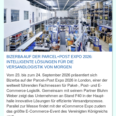
BIZERBA AUF DER PARCEL+POST EXPO 2026:
INTELLIGENTE LÖSUNGEN FÜR DIE
VERSANDLOGISTIK VON MORGEN
Vom 23. bis zum 24. September 2026 präsentiert sich
Bizerba auf der Parcel+Post Expo 2026 in London, einer der
weltweit führenden Fachmessen für Paket-, Post- und E-
Commerce-Logistik. Gemeinsam mit seinem Partner Bluhm
Weber zeigt das Unternehmen an Stand F40 in der Haupt­
halle innovative Lösungen für effiziente Versandprozesse.
Parallel zur Messe findet mit der eCommerce Expo zudem
das größte E-Commerce-Event des Vereinigten Königreichs