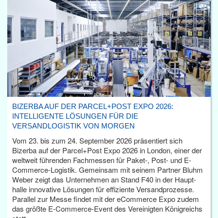
BIZERBA AUF DER PARCEL+POST EXPO 2026:
INTELLIGENTE LÖSUNGEN FÜR DIE
VERSANDLOGISTIK VON MORGEN
Vom 23. bis zum 24. September 2026 präsentiert sich
Bizerba auf der Parcel+Post Expo 2026 in London, einer der
weltweit führenden Fachmessen für Paket-, Post- und E-
Commerce-Logistik. Gemeinsam mit seinem Partner Bluhm
Weber zeigt das Unternehmen an Stand F40 in der Haupt­
halle innovative Lösungen für effiziente Versandprozesse.
Parallel zur Messe findet mit der eCommerce Expo zudem
das größte E-Commerce-Event des Vereinigten Königreichs