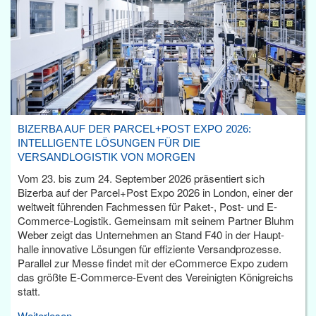
BIZERBA AUF DER PARCEL+POST EXPO 2026:
INTELLIGENTE LÖSUNGEN FÜR DIE
VERSANDLOGISTIK VON MORGEN
Vom 23. bis zum 24. September 2026 präsentiert sich
Bizerba auf der Parcel+Post Expo 2026 in London, einer der
weltweit führenden Fachmessen für Paket-, Post- und E-
Commerce-Logistik. Gemeinsam mit seinem Partner Bluhm
Weber zeigt das Unternehmen an Stand F40 in der Haupt­
halle innovative Lösungen für effiziente Versandprozesse.
Parallel zur Messe findet mit der eCommerce Expo zudem
das größte E-Commerce-Event des Vereinigten Königreichs
statt.
Weiterlesen...