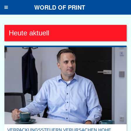
WORLD OF PRINT
Toggle
navigation
Heute aktuell
VERPACKUNGSSTEUERN VERURSACHEN HOHE