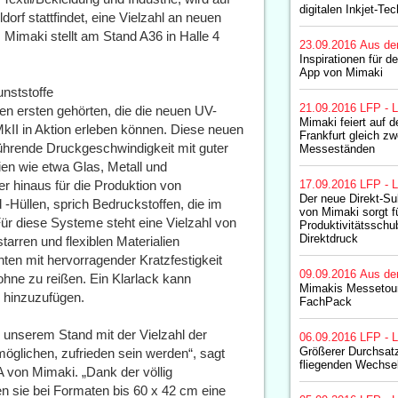
digitalen Inkjet-Te
orf stattfindet, eine Vielzahl an neuen
. Mimaki stellt am Stand A36 in Halle 4
23.09.2016
Aus de
Inspirationen für 
App von Mimaki
unststoffe
21.09.2016
LFP - L
 ersten gehörten, die die neuen UV-
Mimaki feiert auf d
II in Aktion erleben können. Diese neuen
Frankfurt gleich z
ührende Druckgeschwindigkeit mit guter
Messeständen
ien wie etwa Glas, Metall und
r hinaus für die Produktion von
17.09.2016
LFP - L
Der neue Direkt-Su
üllen, sprich Bedruckstoffen, die im
von Mimaki sorgt f
ür diese Systeme steht eine Vielzahl von
Produktivitätsschub
Direktdruck
tarren und flexiblen Materialien
ten mit hervorragender Kratzfestigkeit
09.09.2016
Aus de
ohne zu reißen. Ein Klarlack kann
Mimakis Messetour
 hinzuzufügen.
FachPack
 unserem Stand mit der Vielzahl der
06.09.2016
LFP - L
Größerer Durchsat
öglichen, zufrieden sein werden“, sagt
fliegenden Wechse
von Mimaki. „Dank der völlig
en sie bei Formaten bis 60 x 42 cm eine