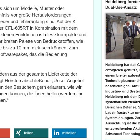
Heidelberg forcier
Dual-Use-Ansatz
es sich um Modelle, Muster oder
falls vor große Herausforderungen
euer und fehleranfällig sind. Auf der K
ter CFL-605RT in Kombination mit dem
iedenen Funktionen ist diese kompakte und
r breiten Palette von Bedruckstoffen, wie
ie bis zu 10 mm dick sein können. Zum
Softwarepaket, das die Bedienung
Heidelberg hat das G
erfolgreich genutzt,
dern aus der gesamten Lieferkette der
einem breiter aufgest
gt Horsten abschließend. „Unser Angebot
Technologieunterneh
beschleunigen. Auf 
en den Besuchern gern erläutern, wie wir
Industrie- und Syst
ngen können, die ihnen helfen werden, ihr
Heidelberg mit dem 
en.“
systematisch zusätzl
Bereichen Defense, S
Ladeinfrastruktur und
Systemlösungen. Zent
Ausrichtung ist die B
entsprechenden Aktiv
teilen
mitteilen
Advanced Technologi