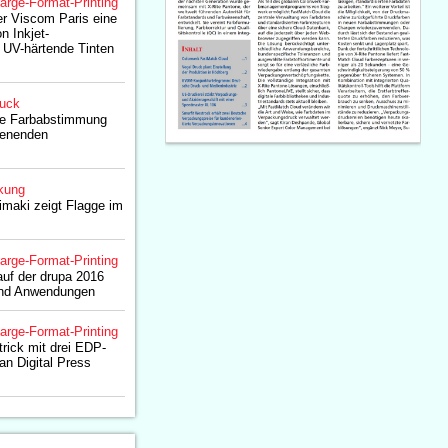
arge-Format-Printing
er Viscom Paris eine
n Inkjet-
 UV-härtende Tinten
ruck
die Farbabstimmung
ienenden
kung
maki zeigt Flagge im
arge-Format-Printing
auf der drupa 2016
und Anwendungen
arge-Format-Printing
trick mit drei EDP-
n Digital Press