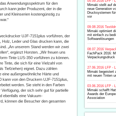
05.09.2016
LFP - L
ch das Anwendungsspektrum für den
Mimaki stellt auf d
durch kann jeder Produzent, der in die
neue Generation vo
Drucksystemen für
ster und Kleinserien kostengünstig zu
vor
war.“
09.08.2016
Textild
Mimaki optimiert 
mit einfach zu bed
weckdrucker UJF-7151plus vorführen, der
Softwarelösungen
l, Holz, Leder und Glas drucken kann, die
 sind. „An unserem Stand werden wir zwei
08.07.2016
Verpac
ellen“, ergänzt Horsten. „Wir freuen uns
FachPack 2016: Mi
Verpackungsdruck
form-Tinte LUS-350 vorführen zu können.
 Tinte, die sich für eine Vielzahl von
27.06.2016
LFP - L
 Tiefziehen) eignet. Dazu zählen
Mimaki begeistert 
ie eine außergewöhnliche Härte und
mit neuen Tinten 
350 kann von den Druckern UJF-7151plus,
itet werden. Sie steht in den Farben
03.06.2016
LFP - L
erfügung, der sich sehr gut für partielle
Mimaki schafft Hat
Awards der Europea
nd ebenfalls eine Vakuum-
Association
rd, können die Besucher den gesamten