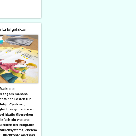
er Erfolgsfaktor
Markt des
ks zögern manche
hts der Kosten für
 Inkjet-Systeme,
leich zu günstigeren
bei häufig übersehen
einfach ein weiteres
sondern ein integraler
etdrucksystems, ebenso
e Druckköpfe oder das