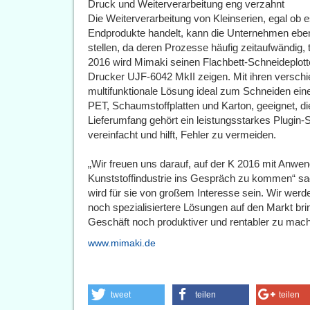
Druck und Weiterverarbeitung eng verzahnt
Die Weiterverarbeitung von Kleinserien, egal ob 
Endprodukte handelt, kann die Unternehmen eben
stellen, da deren Prozesse häufig zeitaufwändig, t
2016 wird Mimaki seinen Flachbett-Schneideplot
Drucker UJF-6042 MkII zeigen. Mit ihren versch
multifunktionale Lösung ideal zum Schneiden eine
PET, Schaumstoffplatten und Karton, geeignet, d
Lieferumfang gehört ein leistungsstarkes Plugin-
vereinfacht und hilft, Fehler zu vermeiden.
„Wir freuen uns darauf, auf der K 2016 mit Anwen
Kunststoffindustrie ins Gespräch zu kommen“ sa
wird für sie von großem Interesse sein. Wir werd
noch spezialisiertere Lösungen auf den Markt bri
Geschäft noch produktiver und rentabler zu mach
www.mimaki.de
tweet
teilen
teilen