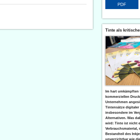
PDF
Tinte als kritisch
Im hart umkämpften 
kommerziellen Druc
Unternehmen angesic
Tintensätze digitaler
insbesondere im Verg
Alternativen. Was da
wird: Tinte ist nicht 
Verbrauchsmaterial, 
Bestandteil des Inkj
unverzichtbar wie di