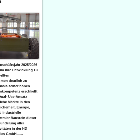
t
eschäftsjahr 2025/2026
 um ihre Entwicklung zu
ellten
men deutlich zu
Basis seiner hohen
emkompetenz erschließt
Dual- Use-Ansatz
iche Märkte in den
icherheit, Energie,
 industrielle
raler Baustein dieser
ündelung aller
itäten in der HD
es GmbH.......