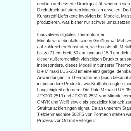
deutlich verbesserte Druckqualität, wodurch si
Direktdruck auf starren Materialien erweitert. Da
Kunststoff-Lieferkette involviert ist, Modelle, Mu
produzieren, was bisher nur schwer umzusetzen 
Innovatives digitales Thermoformen
Mimaki wird ebenfalls seinen Großformat-Mehrz
auf zahlreichen Substraten, wie Kunststoff, Metal
bis zu 71 cm breit, 50 cm lang und 15,3 cm dick
dieser außerordentlich vielseitigen Drucker ausst
insbesondere, dieses Modell mit unserer Thermo
Die Mimaki LUS-350 ist eine einzigartige, dehnbare
Anwendungen im Thermoformen (auch bekannt als
insbesondere Produkte, wie Kraftfahrzeugteile, d
Langlebigkeit erfordern. Die Tinte Mimaki LUS-
JFX200-2513 und JFX200-2531 von Mimaki verarbe
CMYK und Weiß sowie als spezieller Klarlack zur V
Strukturlackierungen eignet. Da an unserem Sta
Tiefziehmaschine 508FS von Formech stehen wi
Prozess vor Ort mit verfolgen.“