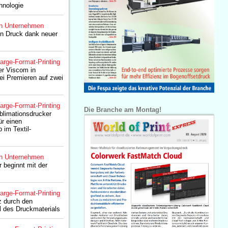
chnologie
n Unternehmen
den Druck dank neuer
arge-Format-Printing
er Viscom in
wei Premieren auf zwei
arge-Format-Printing
Die Branche am Montag!
blimationsdrucker
ür einen
 im Textil-
n Unternehmen
 beginnt mit der
arge-Format-Printing
z durch den
l des Druckmaterials