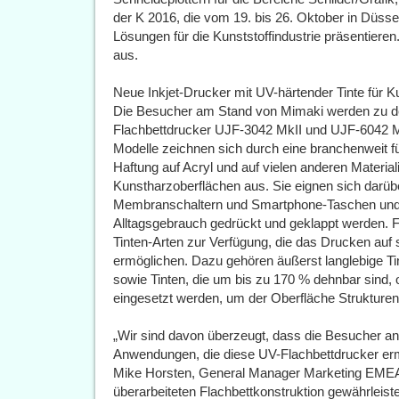
der K 2016, die vom 19. bis 26. Oktober in Düsseld
Lösungen für die Kunststoffindustrie präsentieren
aus.
Neue Inkjet-Drucker mit UV-härtender Tinte für K
Die Besucher am Stand von Mimaki werden zu den
Flachbettdrucker UJF-3042 MkII und UJF-6042 Mk
Modelle zeichnen sich durch eine branchenweit f
Haftung auf Acryl und auf vielen anderen Material
Kunstharzoberflächen aus. Sie eignen sich darübe
Membranschaltern und Smartphone-Taschen und -H
Alltagsgebrauch gedrückt und geklappt werden. F
Tinten-Arten zur Verfügung, die das Drucken auf s
ermöglichen. Dazu gehören äußerst langlebige Tin
sowie Tinten, die um bis zu 170 % dehnbar sind, 
eingesetzt werden, um der Oberfläche Strukturen
„Wir sind davon überzeugt, dass die Besucher an
Anwendungen, die diese UV-Flachbettdrucker erm
Mike Horsten, General Manager Marketing EMEA 
überarbeiteten Flachbettkonstruktion gewährleist