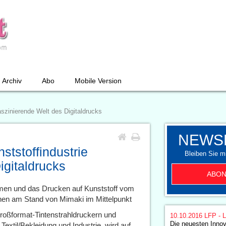
Archiv
Abo
Mobile Version
aszinierende Welt des Digitaldrucks
NEWS
ststoffindustrie
Bleiben Sie mi
igitaldrucks
ABON
men und das Drucken auf Kunststoff vom
en am Stand von Mimaki im Mittelpunkt
Großformat-Tintenstrahldruckern und
10.10.2016
LFP - L
Die neuesten Innov
 Textil/Bekleidung und Industrie, wird auf