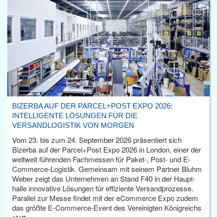
BIZERBA AUF DER PARCEL+POST EXPO 2026:
INTELLIGENTE LÖSUNGEN FÜR DIE
VERSANDLOGISTIK VON MORGEN
Vom 23. bis zum 24. September 2026 präsentiert sich
Bizerba auf der Parcel+Post Expo 2026 in London, einer der
weltweit führenden Fachmessen für Paket-, Post- und E-
Commerce-Logistik. Gemeinsam mit seinem Partner Bluhm
Weber zeigt das Unternehmen an Stand F40 in der Haupt­
halle innovative Lösungen für effiziente Versandprozesse.
Parallel zur Messe findet mit der eCommerce Expo zudem
das größte E-Commerce-Event des Vereinigten Königreichs