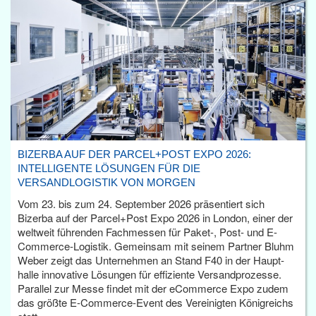
BIZERBA AUF DER PARCEL+POST EXPO 2026:
INTELLIGENTE LÖSUNGEN FÜR DIE
VERSANDLOGISTIK VON MORGEN
Vom 23. bis zum 24. September 2026 präsentiert sich
Bizerba auf der Parcel+Post Expo 2026 in London, einer der
weltweit führenden Fachmessen für Paket-, Post- und E-
Commerce-Logistik. Gemeinsam mit seinem Partner Bluhm
Weber zeigt das Unternehmen an Stand F40 in der Haupt­
halle innovative Lösungen für effiziente Versandprozesse.
Parallel zur Messe findet mit der eCommerce Expo zudem
das größte E-Commerce-Event des Vereinigten Königreichs