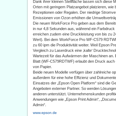
Dank ihrer kleinen Stellfläche lassen sich diese
Orten mit geringem Platzangebot platzieren, wie 
Rezeptionen oder Regalen. Der niedrige Stromver
Emissionen von Ozon erhöhen die Umweltverträgli
Die neuen WorkForce Pro geben aus dem Bereit
in nur 4,8 Sekunden aus, während ein Farbdruck
erreichen zudem eine Druckleistung von bis zu 
Wert). Bei dem WorkForce Pro WF-C579 RDTWF er
zu 60 ipm die Produktivität weiter. Weil Epson Pr
Vergleich zu Laserdruck eine ‚kalte‘ Drucktechnolo
Wartezeit für das Aufwärmen der Maschinen an. 
Blatt (WF-C579RDTWF) erlaubt den Druck auch g
von Papier.
Beide neuen Modelle verfügen über zahlreiche o
außerdem für eine hohe Effizienz und Dokumenten
Einsatzes der „Epson Open Platform“ sind die Ge
Angeboten externer Partner. So werden Lösungen
anderen unterstützt. Unternehmenskunden profiti
Anwendungen wie „Epson Print Admin“, „Docume
Admin“.
www.epson.de