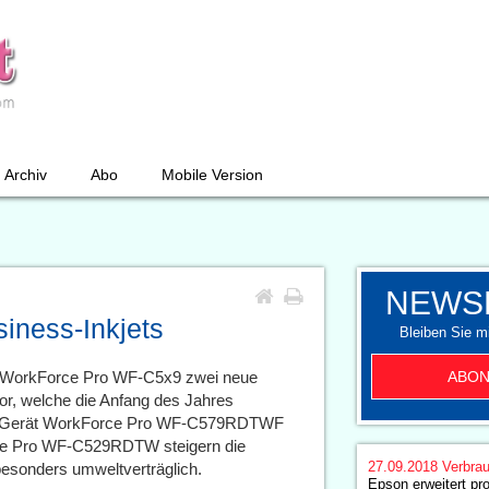
Archiv
Abo
Mobile Version
NEWS
iness-Inkjets
Bleiben Sie mi
ABON
en WorkForce Pro WF-C5x9 zwei neue
r, welche die Anfang des Jahres
n-1 Gerät WorkForce Pro WF-C579RDTWF
rce Pro WF-C529RDTW steigern die
27.09.2018
Verbrau
esonders umweltverträglich.
Epson erweitert pr