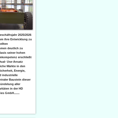
eschäftsjahr 2025/2026
 um ihre Entwicklung zu
ellten
men deutlich zu
Basis seiner hohen
emkompetenz erschließt
Dual- Use-Ansatz
iche Märkte in den
icherheit, Energie,
 industrielle
raler Baustein dieser
ündelung aller
itäten in der HD
es GmbH.......