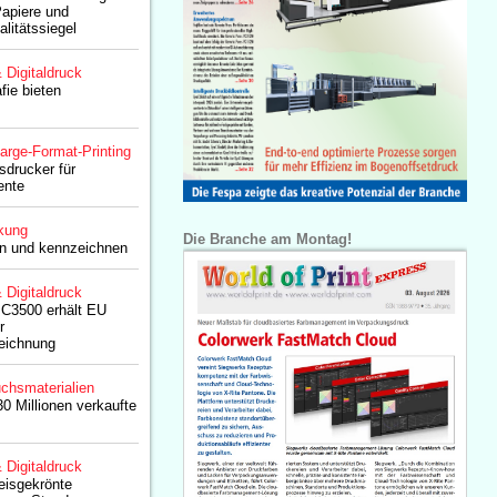
Papiere und
litätssiegel
& Digitaldruck
fie bieten
arge-Format-Printing
sdrucker für
ente
kung
Die Branche am Montag!
fen und kennzeichnen
& Digitaldruck
C3500 erhält EU
r
eichnung
chsmaterialien
 Millionen verkaufte
& Digitaldruck
eisgekrönte