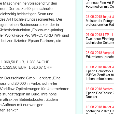
um neue Fine-Art-
de Maschinen hervorragend für den
Fotomedien mit Qua
n. Der bis zu 60 ipm schnelle
chzeitig beidseitigen Scan und
25.09.2018
Inkjet 
ze des A4 Hochleistungssegmentes. Der
Meister der Fotogra
en reinen Businessdrucker, der in
professionellen Rat
icherheitsfunktion „Follow-me-printing“
07.09.2018
LFP - L
 der WorkForce Pro WF-C579RDTWF sind
Zwei neue Einstieg
bei zertifizierten Epson Partnern, die
technische Dokum
28.08.2018
Verpac
Etikettieren, proo
1.060,50 EUR, 1.288,54 CHF
 1.329,80 EUR, 1.610,67 CHF
16.08.2018
Inkjet 
Epson ColorWorks 
ISEGA-Zertifikat fü
on Deutschland GmbH, erklärt: „Eine
Lebensmittelkennz
warz und 20.000 in Farbe, schneller
orkflow-Optimierungen für Unternehmen
15.08.2018
Verbrau
Epson EcoTanks: 30
stungsträgern im Büro. Ihre hohe
Drucker
für attraktive Betriebskosten. Zudem
n Aufbaus mit nur wenigen
15.08.2018
Inkjet 
ten senkt.“
photokina 2018: Pr