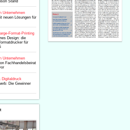
Epson Stand
n Unternehmen
it neuen Lösungen für
arge-Format-Printing
es Design: die
ormatdrucker für
S
n Unternehmen
son Fachhandelsbeirat
vor
& Digitaldruck
erb: Die Gewinner
t