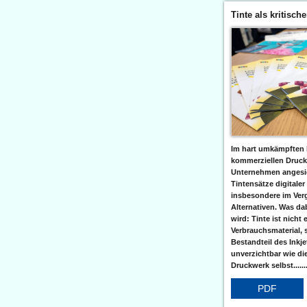
Tinte als kritisch
Im hart umkämpften 
kommerziellen Druc
Unternehmen angesic
Tintensätze digitaler
insbesondere im Verg
Alternativen. Was da
wird: Tinte ist nicht 
Verbrauchsmaterial, 
Bestandteil des Inkj
unverzichtbar wie di
Druckwerk selbst......
PDF