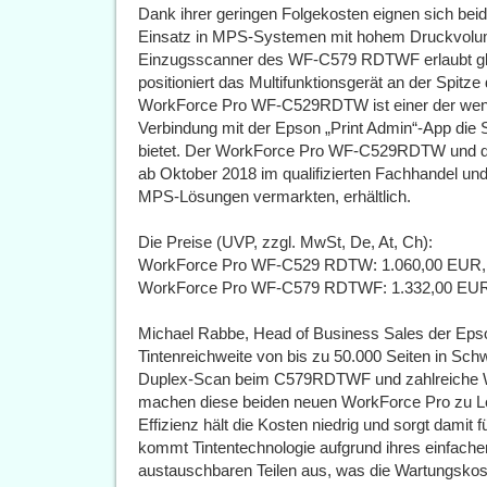
Dank ihrer geringen Folgekosten eignen sich bei
Einsatz in MPS-Systemen mit hohem Druckvolume
Einzugsscanner des WF-C579 RDTWF erlaubt glei
positioniert das Multifunktionsgerät an der Spit
WorkForce Pro WF-C529RDTW ist einer der wenig
Verbindung mit der Epson „Print Admin“-App die S
bietet. Der WorkForce Pro WF-C529RDTW und
ab Oktober 2018 im qualifizierten Fachhandel und 
MPS-Lösungen vermarkten, erhältlich.
Die Preise (UVP, zzgl. MwSt, De, At, Ch):
WorkForce Pro WF-C529 RDTW: 1.060,00 EUR, 
WorkForce Pro WF-C579 RDTWF: 1.332,00 EUR,
Michael Rabbe, Head of Business Sales der Eps
Tintenreichweite von bis zu 50.000 Seiten in Sch
Duplex-Scan beim C579RDTWF und zahlreiche W
machen diese beiden neuen WorkForce Pro zu Lei
Effizienz hält die Kosten niedrig und sorgt damit 
kommt Tintentechnologie aufgrund ihres einfache
austauschbaren Teilen aus, was die Wartungskos