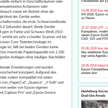
Fotoarbeiten auf 
 Modelle einfach in Geschäftsräumen oder
beispielsweise Arztpraxen oder
14.08.2018
Aus de
brauch sowie ein Betrieb ohne die
IFA 2018: Epson m
chkeit der Geräte weiter.
zu Hause
schaftsmodus die erste Schwarzweißseite
 5,3 Sekunden dauert. Beide Geräte
12.07.2018
LFP - L
24 ppm in Farbe und Schwarz-Weiß (ISO-
Kompaktes, modern
neuen Epson Großf
höht ein sehr schneller Scanner mit bis
CAD, GIS und PO
ecision Core Tintentechnologie im
gie ist, fällt bei beiden Geräten keine
05.06.2018
Aus de
Eine maximale Papierkapazität von 1.330
Neu etablierter Ep
legt seine Agenda 
roßer Auflagen ohne häufiges Nachfüllen
18.05.2018
Inkjet 
ptionale Erweiterungen und wurden
Epson Fotowettbew
sicherheit konzipiert. Aufgrund des
stehen fest
räte zudem kompatibel mit vielen
 von „PaperCut“, „Nuance“, „Y-Soft“ und
eren weiter von Epson eigenen
Heidelberg forcier
nt Capture Pro“ und „Epson Device
Dual-Use-Ansatz