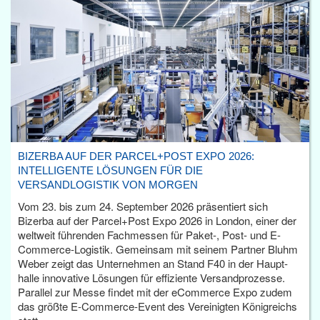
BIZERBA AUF DER PARCEL+POST EXPO 2026:
INTELLIGENTE LÖSUNGEN FÜR DIE
VERSANDLOGISTIK VON MORGEN
Vom 23. bis zum 24. September 2026 präsentiert sich
Bizerba auf der Parcel+Post Expo 2026 in London, einer der
weltweit führenden Fachmessen für Paket-, Post- und E-
Commerce-Logistik. Gemeinsam mit seinem Partner Bluhm
Weber zeigt das Unternehmen an Stand F40 in der Haupt­
halle innovative Lösungen für effiziente Versandprozesse.
Parallel zur Messe findet mit der eCommerce Expo zudem
das größte E-Commerce-Event des Vereinigten Königreichs