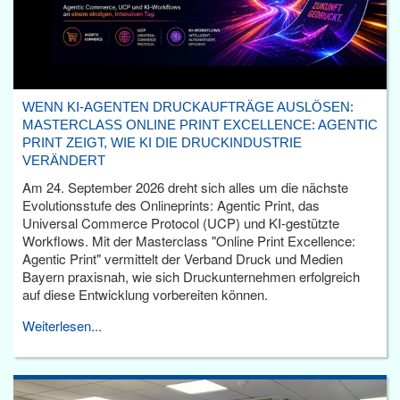
WENN KI-AGENTEN DRUCKAUFTRÄGE AUSLÖSEN:
MASTERCLASS ONLINE PRINT EXCELLENCE: AGENTIC
PRINT ZEIGT, WIE KI DIE DRUCKINDUSTRIE
VERÄNDERT
Am 24. September 2026 dreht sich alles um die nächste
Evolutionsstufe des Onlineprints: Agentic Print, das
Universal Commerce Protocol (UCP) und KI-gestützte
Workflows. Mit der Masterclass "Online Print Excellence:
Agentic Print" vermittelt der Verband Druck und Medien
Bayern praxisnah, wie sich Druckunternehmen erfolgreich
auf diese Entwicklung vorbereiten können.
Weiterlesen...