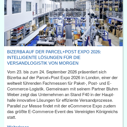
BIZERBA AUF DER PARCEL+POST EXPO 2026:
INTELLIGENTE LÖSUNGEN FÜR DIE
VERSANDLOGISTIK VON MORGEN
Vom 23. bis zum 24. September 2026 präsentiert sich
Bizerba auf der Parcel+Post Expo 2026 in London, einer der
weltweit führenden Fachmessen für Paket-, Post- und E-
Commerce-Logistik. Gemeinsam mit seinem Partner Bluhm
Weber zeigt das Unternehmen an Stand F40 in der Haupt­
halle innovative Lösungen für effiziente Versandprozesse.
Parallel zur Messe findet mit der eCommerce Expo zudem
das größte E-Commerce-Event des Vereinigten Königreichs
statt.
Weiterlesen...