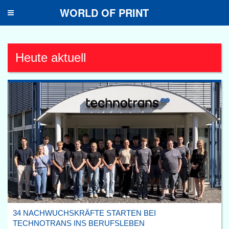
WORLD OF PRINT
Toggle
navigation
Heute aktuell
34 NACHWUCHSKRÄFTE STARTEN BEI
TECHNOTRANS INS BERUFSLEBEN