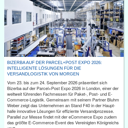
BIZERBA AUF DER PARCEL+POST EXPO 2026:
INTELLIGENTE LÖSUNGEN FÜR DIE
VERSANDLOGISTIK VON MORGEN
Vom 23. bis zum 24. September 2026 präsentiert sich
Bizerba auf der Parcel+Post Expo 2026 in London, einer der
weltweit führenden Fachmessen für Paket-, Post- und E-
Commerce-Logistik. Gemeinsam mit seinem Partner Bluhm
Weber zeigt das Unternehmen an Stand F40 in der Haupt­
halle innovative Lösungen für effiziente Versandprozesse.
Parallel zur Messe findet mit der eCommerce Expo zudem
das größte E-Commerce-Event des Vereinigten Königreichs