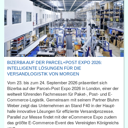
BIZERBA AUF DER PARCEL+POST EXPO 2026:
INTELLIGENTE LÖSUNGEN FÜR DIE
VERSANDLOGISTIK VON MORGEN
Vom 23. bis zum 24. September 2026 präsentiert sich
Bizerba auf der Parcel+Post Expo 2026 in London, einer der
weltweit führenden Fachmessen für Paket-, Post- und E-
Commerce-Logistik. Gemeinsam mit seinem Partner Bluhm
Weber zeigt das Unternehmen an Stand F40 in der Haupt­
halle innovative Lösungen für effiziente Versandprozesse.
Parallel zur Messe findet mit der eCommerce Expo zudem
das größte E-Commerce-Event des Vereinigten Königreichs