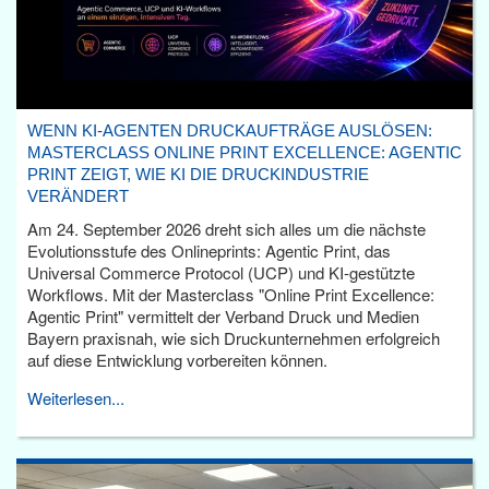
WENN KI-AGENTEN DRUCKAUFTRÄGE AUSLÖSEN:
MASTERCLASS ONLINE PRINT EXCELLENCE: AGENTIC
PRINT ZEIGT, WIE KI DIE DRUCKINDUSTRIE
VERÄNDERT
Am 24. September 2026 dreht sich alles um die nächste
Evolutionsstufe des Onlineprints: Agentic Print, das
Universal Commerce Protocol (UCP) und KI-gestützte
Workflows. Mit der Masterclass "Online Print Excellence:
Agentic Print" vermittelt der Verband Druck und Medien
Bayern praxisnah, wie sich Druckunternehmen erfolgreich
auf diese Entwicklung vorbereiten können.
Weiterlesen...