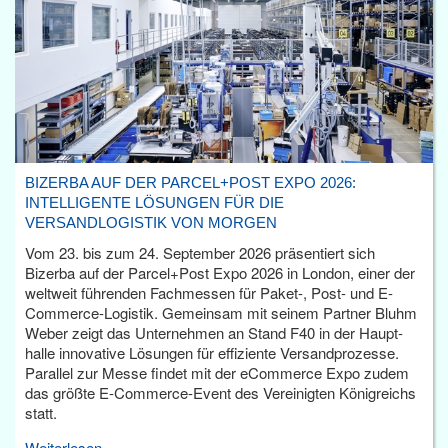
BIZERBA AUF DER PARCEL+POST EXPO 2026:
INTELLIGENTE LÖSUNGEN FÜR DIE
VERSANDLOGISTIK VON MORGEN
Vom 23. bis zum 24. September 2026 präsentiert sich
Bizerba auf der Parcel+Post Expo 2026 in London, einer der
weltweit führenden Fachmessen für Paket-, Post- und E-
Commerce-Logistik. Gemeinsam mit seinem Partner Bluhm
Weber zeigt das Unternehmen an Stand F40 in der Haupt­
halle innovative Lösungen für effiziente Versandprozesse.
Parallel zur Messe findet mit der eCommerce Expo zudem
das größte E-Commerce-Event des Vereinigten Königreichs
statt.
Weiterlesen...