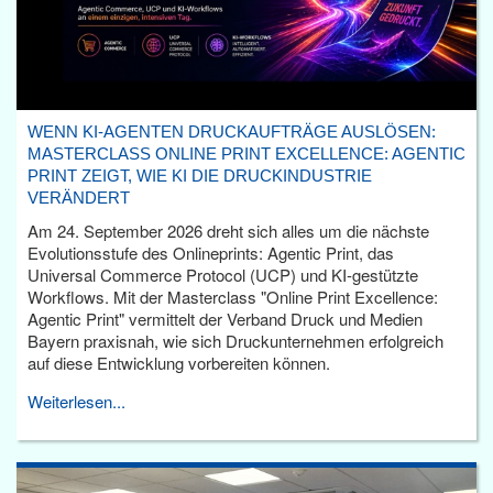
WENN KI-AGENTEN DRUCKAUFTRÄGE AUSLÖSEN:
MASTERCLASS ONLINE PRINT EXCELLENCE: AGENTIC
PRINT ZEIGT, WIE KI DIE DRUCKINDUSTRIE
VERÄNDERT
Am 24. September 2026 dreht sich alles um die nächste
Evolutionsstufe des Onlineprints: Agentic Print, das
Universal Commerce Protocol (UCP) und KI-gestützte
Workflows. Mit der Masterclass "Online Print Excellence:
Agentic Print" vermittelt der Verband Druck und Medien
Bayern praxisnah, wie sich Druckunternehmen erfolgreich
auf diese Entwicklung vorbereiten können.
Weiterlesen...