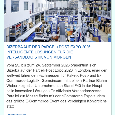
BIZERBA AUF DER PARCEL+POST EXPO 2026:
INTELLIGENTE LÖSUNGEN FÜR DIE
VERSANDLOGISTIK VON MORGEN
Vom 23. bis zum 24. September 2026 präsentiert sich
Bizerba auf der Parcel+Post Expo 2026 in London, einer der
weltweit führenden Fachmessen für Paket-, Post- und E-
Commerce-Logistik. Gemeinsam mit seinem Partner Bluhm
Weber zeigt das Unternehmen an Stand F40 in der Haupt­
halle innovative Lösungen für effiziente Versandprozesse.
Parallel zur Messe findet mit der eCommerce Expo zudem
das größte E-Commerce-Event des Vereinigten Königreichs
statt.
Weiterlesen...