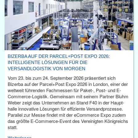
BIZERBA AUF DER PARCEL+POST EXPO 2026:
INTELLIGENTE LÖSUNGEN FÜR DIE
VERSANDLOGISTIK VON MORGEN
Vom 23. bis zum 24. September 2026 präsentiert sich
Bizerba auf der Parcel+Post Expo 2026 in London, einer der
weltweit führenden Fachmessen für Paket-, Post- und E-
Commerce-Logistik. Gemeinsam mit seinem Partner Bluhm
Weber zeigt das Unternehmen an Stand F40 in der Haupt­
halle innovative Lösungen für effiziente Versandprozesse.
Parallel zur Messe findet mit der eCommerce Expo zudem
das größte E-Commerce-Event des Vereinigten Königreichs
statt.
Weiterlesen...