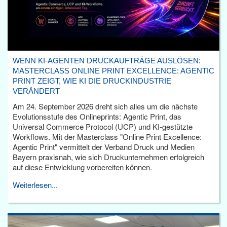
WENN KI-AGENTEN DRUCKAUFTRÄGE AUSLÖSEN:
MASTERCLASS ONLINE PRINT EXCELLENCE: AGENTIC
PRINT ZEIGT, WIE KI DIE DRUCKINDUSTRIE
VERÄNDERT
Am 24. September 2026 dreht sich alles um die nächste
Evolutionsstufe des Onlineprints: Agentic Print, das
Universal Commerce Protocol (UCP) und KI-gestützte
Workflows. Mit der Masterclass "Online Print Excellence:
Agentic Print" vermittelt der Verband Druck und Medien
Bayern praxisnah, wie sich Druckunternehmen erfolgreich
auf diese Entwicklung vorbereiten können.
Weiterlesen...