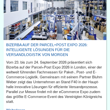
BIZERBA AUF DER PARCEL+POST EXPO 2026:
INTELLIGENTE LÖSUNGEN FÜR DIE
VERSANDLOGISTIK VON MORGEN
Vom 23. bis zum 24. September 2026 präsentiert sich
Bizerba auf der Parcel+Post Expo 2026 in London, einer der
weltweit führenden Fachmessen für Paket-, Post- und E-
Commerce-Logistik. Gemeinsam mit seinem Partner Bluhm
Weber zeigt das Unternehmen an Stand F40 in der Haupt­
halle innovative Lösungen für effiziente Versandprozesse.
Parallel zur Messe findet mit der eCommerce Expo zudem
das größte E-Commerce-Event des Vereinigten Königreichs
statt.
Weiterlesen...