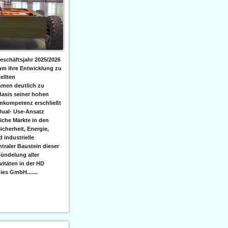
eschäftsjahr 2025/2026
 um ihre Entwicklung zu
ellten
men deutlich zu
Basis seiner hohen
emkompetenz erschließt
Dual- Use-Ansatz
iche Märkte in den
icherheit, Energie,
 industrielle
raler Baustein dieser
ündelung aller
itäten in der HD
es GmbH.......