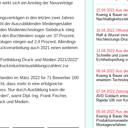
 wirkt sich ein Anstieg der Neuverträge
22.04.2022
Aus de
Koenig & Bauer ist
gsverträgen in den letzten zwei Jahren
Nachhaltigkeitszie
ahl der Auszubildenden Mediengestalter
ei den Medientechnologen Siebdruck stieg
16.04.2022
Offset
Raff & Wurzel inves
ei den Buchbindern sogar um 37 Prozent.
Hochleistungs-Dru
logen stiegen auf 2,4 Prozent. Allerdings
ckverarbeitung auch 2021 einen weiteren
12.04.2022
Aus de
Schnelle und zuver
d Fortbildung Druck und Medien 2021/2022“
Echtheitsprüfung 
uckindustrie/ausbildungszahlen/ zur
08.04.2022
Aus de
Koenig & Bauer un
t standen im März 2022 für 71 Bewerber 100
erweitern Technolo
ht, dass mehr in eine erfolgreiche
ss. Nur durch Ausbildung kann die
07.04.2022
Zeitun
den“, warnt Dipl.-Ing. Frank Fischer,
AVD Goldach entsch
Rapida 106 von Ko
uck und Medien.
05.04.2022
Aus de
Koenig & Bauer Ibe
Produktionserweite
Montageverfahren