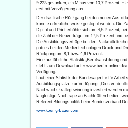
9.223 gesunken, ein Minus von 10,7 Prozent. Hier
erst mit Verzögerung aus.
Der drastische Rückgang bei den neuen Ausbildun
konnte erfreulicherweise gestoppt werden. Die Z
Digital und Print erhöhte sich um 4,5 Prozent, b
die Zahl der Neuverträge um 17,5 Prozent und b
Die Ausbildungsverträge bei den Packmitteltechno
gab es bei den Medientechnologen Druck und Dru
Rückgang um 8,1 bzw. 4,6 Prozent.
Eine ausführliche Statistik „Berufsausbildung un
steht zum Download unter www.bvdm-online.de/dr
Verfügung.
Laut einer Statistik der Bundesagentur für Arbei
Ausbildungsplätze zur Verfügung. „Dies verdeutlic
Nachwuchskräftegewinnung investiert werden mu
langfristige Nachfrage an Fachkräften bedient wer
Referent Bildungspolitik beim Bundesverband Dr
www.koenig-bauer.com