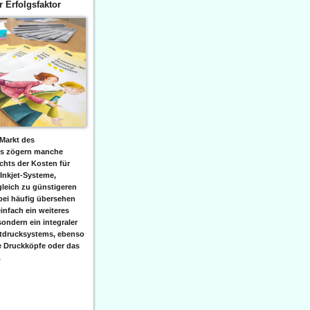
er Erfolgsfaktor
Markt des
ks zögern manche
hts der Kosten für
 Inkjet-Systeme,
leich zu günstigeren
bei häufig übersehen
einfach ein weiteres
sondern ein integraler
etdrucksystems, ebenso
e Druckköpfe oder das
.