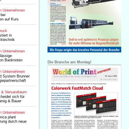
n Unternehmen
 bei
len auf Kurs
druck
tiert in
cktechnik
n Unternehmen
lässige
von Banknoten
Die Branche am Montag!
n Unternehmen
d System Brunner
giepartnerschaft
g & Versandraum
eidet sich für
enig & Bauer
n Unternehmen
rica plant
rung durch neue