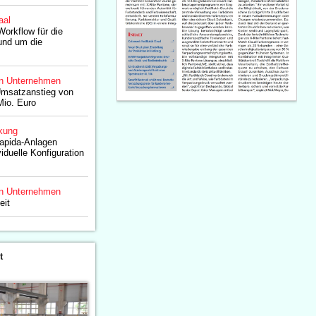
aal
Workflow für die
und um die
n Unternehmen
Umsatzanstieg von
Mio. Euro
kung
apida-Anlagen
iduelle Konfiguration
n Unternehmen
eit
t