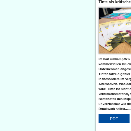
Tinte als kritisch
Im hart umkämpften 
kommerziellen Druc
Unternehmen angesic
Tintensätze digitaler
insbesondere im Verg
Alternativen. Was da
wird: Tinte ist nicht 
Verbrauchsmaterial, 
Bestandteil des Inkj
unverzichtbar wie di
Druckwerk selbst......
PDF