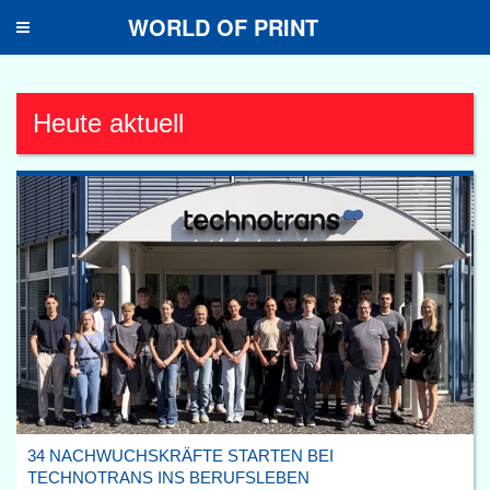
WORLD OF PRINT
Toggle
navigation
Heute aktuell
34 NACHWUCHSKRÄFTE STARTEN BEI
TECHNOTRANS INS BERUFSLEBEN