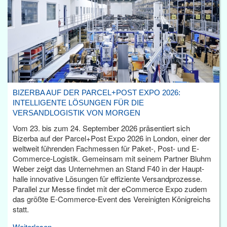
BIZERBA AUF DER PARCEL+POST EXPO 2026:
INTELLIGENTE LÖSUNGEN FÜR DIE
VERSANDLOGISTIK VON MORGEN
Vom 23. bis zum 24. September 2026 präsentiert sich
Bizerba auf der Parcel+Post Expo 2026 in London, einer der
weltweit führenden Fachmessen für Paket-, Post- und E-
Commerce-Logistik. Gemeinsam mit seinem Partner Bluhm
Weber zeigt das Unternehmen an Stand F40 in der Haupt­
halle innovative Lösungen für effiziente Versandprozesse.
Parallel zur Messe findet mit der eCommerce Expo zudem
das größte E-Commerce-Event des Vereinigten Königreichs
statt.
Weiterlesen...