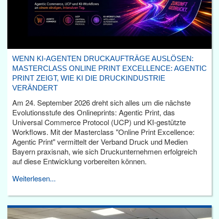
WENN KI-AGENTEN DRUCKAUFTRÄGE AUSLÖSEN:
MASTERCLASS ONLINE PRINT EXCELLENCE: AGENTIC
PRINT ZEIGT, WIE KI DIE DRUCKINDUSTRIE
VERÄNDERT
Am 24. September 2026 dreht sich alles um die nächste
Evolutionsstufe des Onlineprints: Agentic Print, das
Universal Commerce Protocol (UCP) und KI-gestützte
Workflows. Mit der Masterclass "Online Print Excellence:
Agentic Print" vermittelt der Verband Druck und Medien
Bayern praxisnah, wie sich Druckunternehmen erfolgreich
auf diese Entwicklung vorbereiten können.
Weiterlesen...