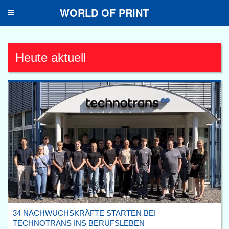
WORLD OF PRINT
Toggle
navigation
Heute aktuell
34 NACHWUCHSKRÄFTE STARTEN BEI
TECHNOTRANS INS BERUFSLEBEN