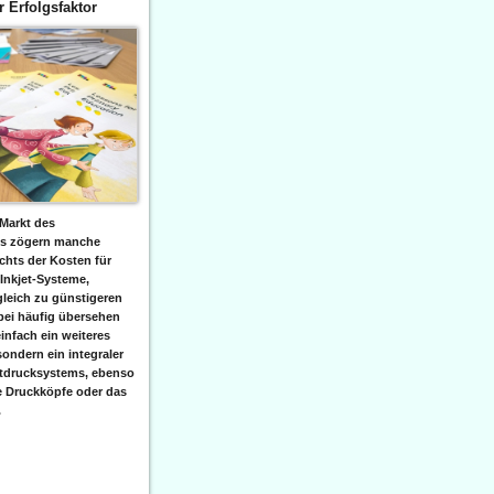
er Erfolgsfaktor
Markt des
ks zögern manche
hts der Kosten für
 Inkjet-Systeme,
leich zu günstigeren
bei häufig übersehen
einfach ein weiteres
sondern ein integraler
etdrucksystems, ebenso
e Druckköpfe oder das
.