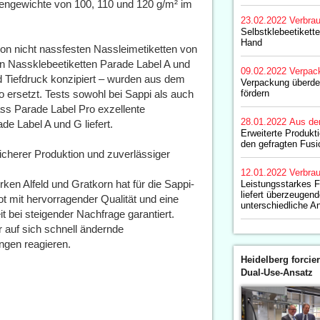
hengewichte von 100, 110 und 120 g/m² im
23.02.2022
Verbrau
Selbstklebeetikette
Hand
von nicht nassfesten Nassleimetiketten von
ten Nassklebeetiketten Parade Label A und
09.02.2022
Verpac
d Tiefdruck konzipiert – wurden aus dem
Verpackung überde
ersetzt. Tests sowohl bei Sappi als auch
fördern
ass Parade Label Pro exzellente
28.01.2022
Aus de
e Label A und G liefert.
Erweiterte Produkt
den gefragten Fusi
sicherer Produktion und zuverlässiger
12.01.2022
Verbrau
n Alfeld und Gratkorn hat für die Sappi-
Leistungsstarkes 
liefert überzeugen
ot mit hervorragender Qualität und eine
unterschiedliche 
t bei steigender Nachfrage garantiert.
 auf sich schnell ändernde
ngen reagieren.
Heidelberg forcier
Dual-Use-Ansatz