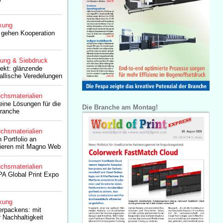
kung
 gehen Kooperation
lung & Siebdruck
jekt: glänzende
allische Veredelungen
chsmaterialien
eine Lösungen für die
Die Branche am Montag!
ranche
chsmaterialien
n Portfolio an
pieren mit Magno Web
chsmaterialien
PA Global Print Expo
kung
erpackens: mit
 Nachhaltigkeit