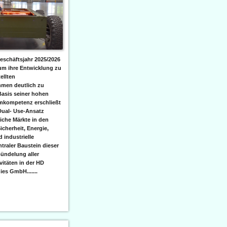
eschäftsjahr 2025/2026
 um ihre Entwicklung zu
ellten
men deutlich zu
Basis seiner hohen
emkompetenz erschließt
Dual- Use-Ansatz
iche Märkte in den
icherheit, Energie,
 industrielle
raler Baustein dieser
ündelung aller
itäten in der HD
es GmbH.......