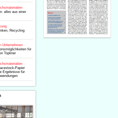
chsmaterialien
n: alles aus einer
kung
nken, Recycling
n Unternehmen
ionsmöglichkeiten für
on Topliner
chsmaterialien
Facestock-Papier
de Ergebnisse für
Anwendungen
t