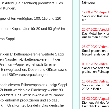
Nürnberg
n Alfeld (Deutschland) produziert. Dies
er Kunden.
12.09.2022
Verpac
Sappi und Kallfass
ngewichten verfügbar: 100, 110 und 120
ein
 höhere Kapazitäten für 80 und 90 g/m² im
29.07.2022
Verede
Das Metall Ink Pro
Aussichten für met
von Sappi
26.07.2022
Verbrau
Sappi präsentiert s
igen Etikettenpapieren erweiterte Sappi
Mega-Trends der B
ten Nassleim-Etikettenpapieren mit der
remium-Papier eignet sich für eine
08.07.2022
Verbrau
Sappi erweitert sei
ür Einwegflaschen, Dosen und Gläser sowie
grafischen Feinpa
k- und Süßwarenverpackungen.
16.04.2022
Verbrau
ach diesem Etikettenpapier kündigt Sappi
Sappi auf der FES
2022 in Berlin
n Zukunft werden die Flächengewichte 80
oduziert. Das Werk in Alfeld wird Parade
31.03.2022
Verpac
Rollenformat produzieren und so dazu
Die neue Art des V
k in Gratkorn zu bündeln. Das deutsche
Durchblick zu mehr