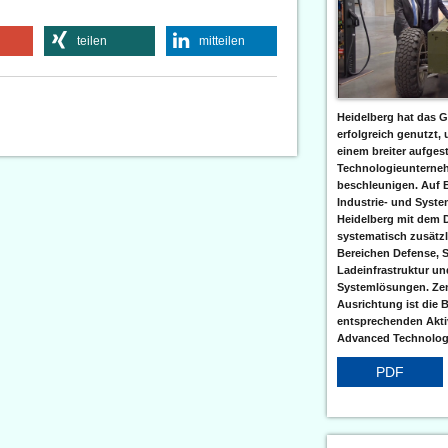
teilen
mitteilen
Heidelberg hat das G
erfolgreich genutzt,
einem breiter aufgest
Technologieunterneh
beschleunigen. Auf 
Industrie- und Syst
Heidelberg mit dem 
systematisch zusätzl
Bereichen Defense, S
Ladeinfrastruktur und
Systemlösungen. Zent
Ausrichtung ist die B
entsprechenden Aktiv
Advanced Technologi
PDF