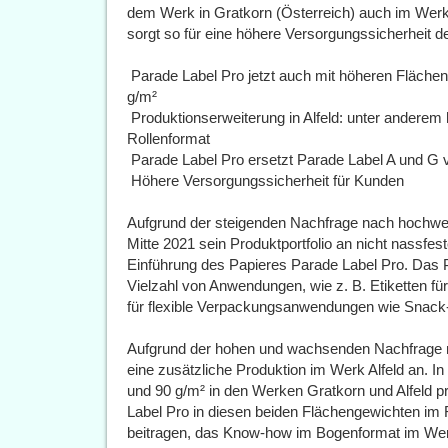
dem Werk in Gratkorn (Österreich) auch im Werk i
sorgt so für eine höhere Versorgungssicherheit d
 Parade Label Pro jetzt auch mit höheren Fläche
g/m²
 Produktionserweiterung in Alfeld: unter anderem
Rollenformat
 Parade Label Pro ersetzt Parade Label A und G 
 Höhere Versorgungssicherheit für Kunden
Aufgrund der steigenden Nachfrage nach hochwert
Mitte 2021 sein Produktportfolio an nicht nassfes
Einführung des Papieres Parade Label Pro. Das P
Vielzahl von Anwendungen, wie z. B. Etiketten f
für flexible Verpackungsanwendungen wie Snac
Aufgrund der hohen und wachsenden Nachfrage n
eine zusätzliche Produktion im Werk Alfeld an. I
und 90 g/m² in den Werken Gratkorn und Alfeld pr
Label Pro in diesen beiden Flächengewichten im 
beitragen, das Know-how im Bogenformat im Wer