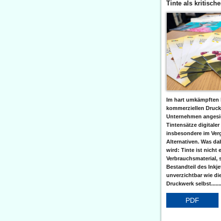
Tinte als kritisch
Im hart umkämpften 
kommerziellen Druc
Unternehmen angesic
Tintensätze digitaler
insbesondere im Verg
Alternativen. Was da
wird: Tinte ist nicht 
Verbrauchsmaterial, 
Bestandteil des Inkj
unverzichtbar wie di
Druckwerk selbst......
PDF