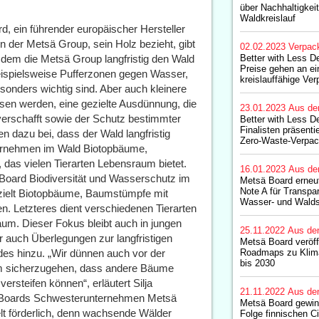
über Nachhaltigkei
Waldkreislauf
, ein führender europäischer Hersteller
der Metsä Group, sein Holz bezieht, gibt
02.02.2023
Verpac
dem die Metsä Group langfristig den Wald
Better with Less D
Preise gehen an ei
eispielsweise Pufferzonen gegen Wasser,
kreislauffähige Ve
sonders wichtig sind. Aber auch kleinere
sen werden, eine gezielte Ausdünnung, die
23.01.2023
Aus de
erschafft sowie der Schutz bestimmter
Better with Less D
Finalisten präsenti
en dazu bei, dass der Wald langfristig
Zero-Waste-Verpa
ternehmen im Wald Biotopbäume,
 das vielen Tierarten Lebensraum bietet.
16.01.2023
Aus de
 Board Biodiversität und Wasserschutz im
Metsä Board erneut
Note A für Transpa
zielt Biotopbäume, Baumstümpfe mit
Wasser- und Walds
en. Letzteres dient verschiedenen Tierarten
aum. Dieser Fokus bleibt auch in jungen
25.11.2022
Aus de
 auch Überlegungen zur langfristigen
Metsä Board veröffe
s hinzu. „Wir dünnen auch vor der
Roadmaps zu Klima
bis 2030
um sicherzugehen, dass andere Bäume
ersteifen können“, erläutert Silja
21.11.2022
Aus de
sä Boards Schwesterunternehmen Metsä
Metsä Board gewinn
lt förderlich, denn wachsende Wälder
Folge finnischen C