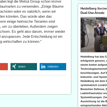
Dabei legt die Metsä Group schon immer
e Baumarten zu verwenden. „Einige Bäume
Heidelberg forcier
fachsten wäre es natürlich, wenn wir
Dual-Use-Ansatz
den könnten. Das würde aber das
enn einige heimische Tierarten sind
n, um zu überleben. Außerdem zeigen
chsen. Es geht also darum, immer wieder
anzupassen. Jede Entscheidung ist ein
tig wirtschaften zu können.“
Heidelberg hat das G
erfolgreich genutzt,
einem breiter aufgest
teilen
mitteilen
Technologieunterneh
beschleunigen. Auf 
Industrie- und Syst
Heidelberg mit dem 
systematisch zusätzl
Bereichen Defense, S
Ladeinfrastruktur und
Systemlösungen. Zent
Ausrichtung ist die B
entsprechenden Aktiv