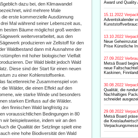
Award und Quality
aßgeblich dazu bei, den Klimawandel
s bezeichnet, wird mehrere Male
15.11.2022
Verpac
en die erste kommerzielle Ausdünnung
Adventskalender vo
 drei Mal während seiner Lebenszeit aus,
Kunststoffverbrauc
 am besten Bäume möglichst groß werden
ägewerk weiterverarbeitet, aus den
13.10.2022
Verpac
Neue Geheimzutat 
gewerk produzieren wir Zellstoff für den
Prise Künstliche In
d der Waldbestand dann mit Ausnahme der
tümpfen mit hoher biologischer Vielfalt
27.09.2022
Verbrau
roduzieren. Der Wald bleibt jedoch Wald
Metsä Board beginn
neue Faltschachtelk
tz. Diese sind der Start für einen neuen
Kaskinen, Finnland
stum zu einer Kohlenstoffsenke.
t das facettenreiche Zusammenspiel von
30.08.2022
Verpac
die Wälder, die einen Effekt auf den
Qualität, die rund
omene, wie starke Winde und besonders
Nachhaltiges Pack
schneidet ausgeze
en starken Einfluss auf die Wälder.
en finnischen Wald langfristig zu
29.08.2022
Verpac
den voraussichtlichen Bedingungen in 80
Metsä Board präsen
 wir beispielsweise, indem wir an den
die Kreislaufwirtsc
Verpackungsmesse
uch die Qualität der Setzlinge spielt eine
h auch eine hohe Biodiversität den Wald