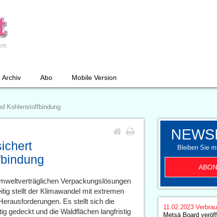
Archiv
Abo
Mobile Version
und Kohlenstoffbindung
NEWS
ichert
Bleiben Sie mi
fbindung
ABON
mweltverträglichen Verpackungslösungen
tig stellt der Klimawandel mit extremen
erausforderungen. Es stellt sich die
11.02.2023
Verbrau
ig gedeckt und die Waldflächen langfristig
Metsä Board veröff