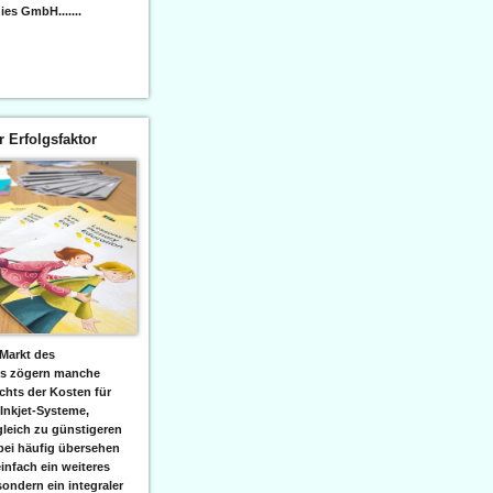
es GmbH.......
er Erfolgsfaktor
Markt des
ks zögern manche
hts der Kosten für
 Inkjet-Systeme,
leich zu günstigeren
bei häufig übersehen
einfach ein weiteres
sondern ein integraler