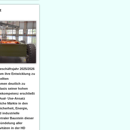
t
eschäftsjahr 2025/2026
 um ihre Entwicklung zu
ellten
men deutlich zu
Basis seiner hohen
emkompetenz erschließt
Dual- Use-Ansatz
iche Märkte in den
icherheit, Energie,
 industrielle
raler Baustein dieser
ündelung aller
itäten in der HD