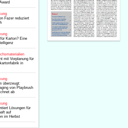
 Award
kung
n Fazer reduziert
h
kung
für Karton? Eine
telligenz
chsmaterialien
t mit Vorplanung für
artonfabrik in
kung
um überzeugt:
aging von Playbrush
ichnet ab
kung
tiert Lösungen für
haft auf
n im Herbst