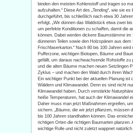
binden den meisten Kohlenstoff und tragen so m
aufzuhalten.“ Diese Art des „Tending“, wie sie e
durchgeführt, bis schließlich nach etwa 30 Jahr
erfolgt. „Wir dünnen das Waldstück etwa zwei bis
um perfekte Konditionen zu schaffen, damit die
können. Dabei werden dickere Baumstämme im S
dünneren Teilen sowie den Holzspänen aus dem Sä
Frischfaserkarton.“ Nach 80 bis 100 Jahren wir
Pufferzone, wichtigen Biotopen, Bäume und Baums
gefällt, um daraus nachwachsende Rohstoffe zu p
und die alten Bäume machen neuen Setzlingen Pla
Zyklus – und machen den Wald durch ihren Wach
Ein wichtiger Punkt bei der aktuellen Planung is
Wäldern und Klimawandel. Denn es sind nicht nur 
Klimawandel haben. Durch verstärkte Naturphän
heiße Temperaturen, hat auch der Klimawandel ein
Daher muss man jetzt Maßnahmen ergreifen, um d
sichern. „Bäume, die wir jetzt pflanzen, müssen 
bis 100 Jahren standhalten können. Das erreichen
richtigen Orten die richtigen Baumarten planzen. A
wichtige Rolle und nicht zuletzt wappnet natürlic