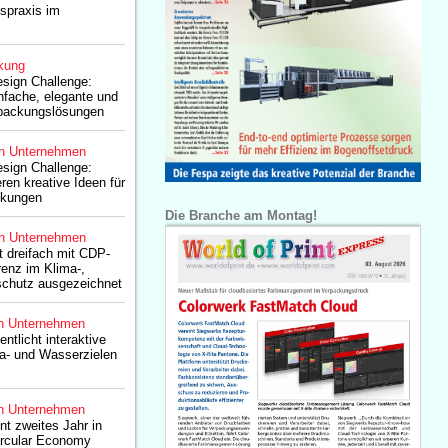
tspraxis im
kung
esign Challenge:
nfache, elegante und
rpackungslösungen
n Unternehmen
esign Challenge:
eren kreative Ideen für
ckungen
Die Branche am Montag!
n Unternehmen
 dreifach mit CDP-
renz im Klima-,
chutz ausgezeichnet
n Unternehmen
ntlicht interaktive
- und Wasserzielen
n Unternehmen
t zweites Jahr in
ircular Economy