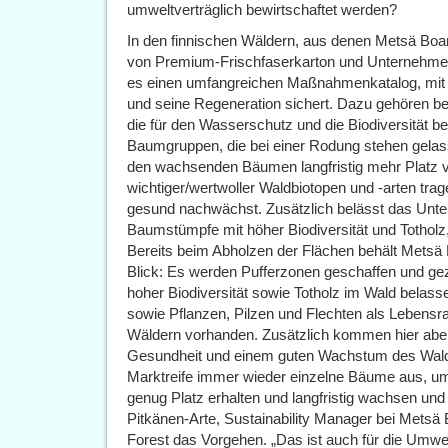
umweltverträglich bewirtschaftet werden?
In den finnischen Wäldern, aus denen Metsä Board
von Premium-Frischfaserkarton und Unternehmen 
es einen umfangreichen Maßnahmenkatalog, mit 
und seine Regeneration sichert. Dazu gehören b
die für den Wasserschutz und die Biodiversität be
Baumgruppen, die bei einer Rodung stehen gelas
den wachsenden Bäumen langfristig mehr Platz v
wichtiger/wertwoller Waldbiotopen und -arten trag
gesund nachwächst. Zusätzlich belässt das Un
Baumstümpfe mit höher Biodiversität und Totholz,
Bereits beim Abholzen der Flächen behält Metsä
Blick: Es werden Pufferzonen geschaffen und ge
hoher Biodiversität sowie Totholz im Wald belass
sowie Pflanzen, Pilzen und Flechten als Lebensr
Wäldern vorhanden. Zusätzlich kommen hier aber
Gesundheit und einem guten Wachstum des Walde
Marktreife immer wieder einzelne Bäume aus, 
genug Platz erhalten und langfristig wachsen und v
Pitkänen-Arte, Sustainability Manager bei Met
Forest das Vorgehen. „Das ist auch für die Umwe