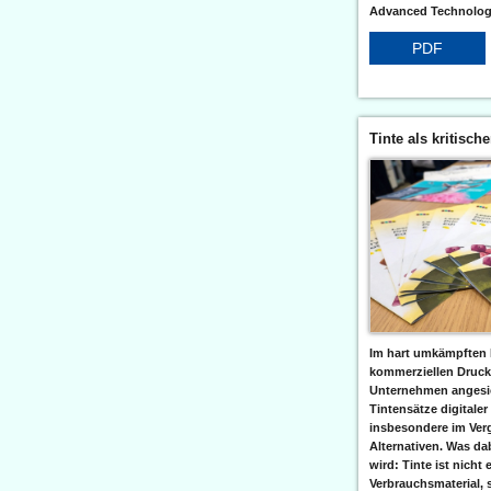
Advanced Technologi
PDF
Tinte als kritisch
Im hart umkämpften 
kommerziellen Druc
Unternehmen angesic
Tintensätze digitaler
insbesondere im Verg
Alternativen. Was da
wird: Tinte ist nicht 
Verbrauchsmaterial, 