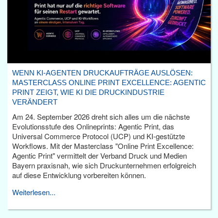
WENN KI-AGENTEN DRUCKAUFTRÄGE AUSLÖSEN:
MASTERCLASS ONLINE PRINT EXCELLENCE: AGENTIC
PRINT ZEIGT, WIE KI DIE DRUCKINDUSTRIE
VERÄNDERT
Am 24. September 2026 dreht sich alles um die nächste
Evolutionsstufe des Onlineprints: Agentic Print, das
Universal Commerce Protocol (UCP) und KI-gestützte
Workflows. Mit der Masterclass "Online Print Excellence:
Agentic Print" vermittelt der Verband Druck und Medien
Bayern praxisnah, wie sich Druckunternehmen erfolgreich
auf diese Entwicklung vorbereiten können.
Weiterlesen...