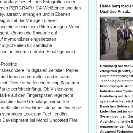
 Vorlage besteht aus Fotografien einer
Heidelberg forcier
hiedenen PERGRAPHICA-Weißtönen und den
Dual-Use-Ansatz
, attraktiv arrangiert und in Ebenen
igns mit der Vorlage zu einer
 und diese bei einem Pitch vorlegen. Wenn
geht, können die Entwürfe auf
uf mymondi.net eingebetteten
möglichkeiten für sämtliche
 an einem zentralen Einstiegspunkt.
-Projekte
Heidelberg hat das G
sbesondere im digitalen Zeitalter. Papier
erfolgreich genutzt,
und Ideen zu vermitteln und ist damit
einem breiter aufgest
Technologieunterneh
bleibt. Diese schaffen einen einprägsamen
beschleunigen. Auf 
arke perfekt einfängt. Ob Visitenkarte,
Industrie- und Syst
arke auf den Fingerspitzen regelrecht
Heidelberg mit dem 
 die ideale Grundlage hierfür. Sie
systematisch zusätzl
Bereichen Defense, S
 verlässliche Farbkonsistenz, hochwertige
Ladeinfrastruktur und
stimmiges Look and Feel“, erklärt
Systemlösungen. Zent
ss Development bei Mondi Uncoated Fine
Ausrichtung ist die B
entsprechenden Aktiv
Advanced Technologi