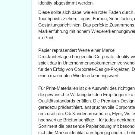
Identity abgestimmt werden.
Diese sollte sich dabei wie ein roter Faden durc
Touchpoints ziehen: Logos, Farben, Schriftarten, 
Gestaltungsrichtlinien. Das perfekte Zusammensp
Markenführung mit hohem Wiedererkennungswert –
im Print.
Papier repräsentiert Werte einer Marke
Druckunterlagen bringen die Corporate Identity v
spielt das in Unternehmensdokumenten verwendet
für den Erfolg von Corporate-Design-Projekten. Da
einen maximalen Wiedererkennungswert.
Für Print-Materialien ist die Auswahl des richtig
die gewünschte Wirkung bei den Empfängern zu 
Qualitätsstandards erfüllen. Die Premium-Des
geradezu prädestiniert, anspruchsvolle Corporate-
umzusetzen. Ob Kundenbroschüren, Flyer, Visiten
hochwertige Briefumschläge – für jedes denkb
Sortiment die passende Papierlösung mit besonder
sich die Markenidentität durchgängig und mit h