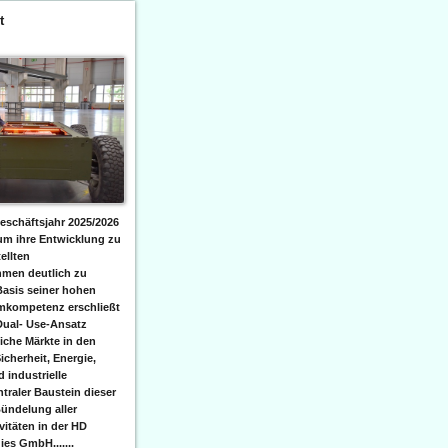
t
eschäftsjahr 2025/2026
 um ihre Entwicklung zu
ellten
men deutlich zu
Basis seiner hohen
emkompetenz erschließt
Dual- Use-Ansatz
iche Märkte in den
icherheit, Energie,
 industrielle
raler Baustein dieser
ündelung aller
itäten in der HD
es GmbH.......