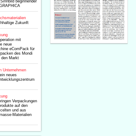
 Sinnbild beginnender
PERGRAPHICA
chsmaterialien
chhaltige Zukunft
kung
peration mit
ie neue
chine eComPack für
erpacken des Mondi
f den Markt
n Unternehmen
 ein neues
ntwicklungszentrum
kung
bringen Verpackungen
rodukte auf den
ycelten und aus
asse-Materialien