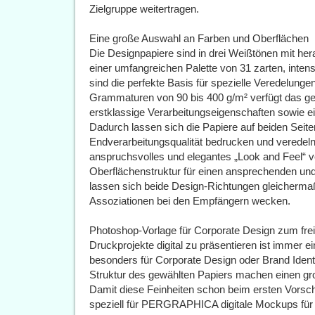
Zielgruppe weitertragen.
Eine große Auswahl an Farben und Oberflächen
Die Designpapiere sind in drei Weißtönen mit he
einer umfangreichen Palette von 31 zarten, inten
sind die perfekte Basis für spezielle Veredelung
Grammaturen von 90 bis 400 g/m² verfügt das 
erstklassige Verarbeitungseigenschaften sowie e
Dadurch lassen sich die Papiere auf beiden Seite
Endverarbeitungsqualität bedrucken und veredeln
anspruchsvolles und elegantes „Look and Feel“ ver
Oberflächenstruktur für einen ansprechenden un
lassen sich beide Design-Richtungen gleicherm
Assoziationen bei den Empfängern wecken.
Photoshop-Vorlage für Corporate Design zum fr
Druckprojekte digital zu präsentieren ist immer e
besonders für Corporate Design oder Brand Ident
Struktur des gewählten Papiers machen einen gro
Damit diese Feinheiten schon beim ersten Vors
speziell für PERGRAPHICA digitale Mockups für 