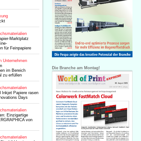
kung
ckt
chsmaterialien
pier-Marktplatz
ine-
n für Feinpapiere
n Unternehmen
um
Die Branche am Montag!
en im Bereich
 zu erfüllen
chsmaterialien
Inkjet Papiere rasen
nnovations Days
chsmaterialien
n: Einzigartige
PERGRAPHICA von
chsmaterialien