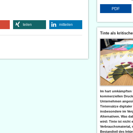
PDF
teilen
mitteilen
Tinte als kritisch
Im hart umkämpften 
kommerziellen Druc
Unternehmen angesic
Tintensätze digitaler
insbesondere im Verg
Alternativen. Was da
wird: Tinte ist nicht 
Verbrauchsmaterial, 
Bestandteil des Inkj