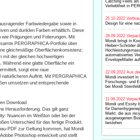
Catching Feels als
Verliebtheit in 
25.10.2022
Verbrau
rausragender Farbwiedergabe sowie in
Design für eine na
siven und dunklen Farben erhältlich. Diese
28.09.2022
Verpac
en wie Prägungen und Folierungen. Mit
Mondi bringt in Koo
gesamte PERGRAPHICA-Portfolio über
Heiber+Schröder d
ine gleichmäßige Oberflächenkonsistenz.
Hochleistungsmas
automatisiertes V
n mit der gleichen hochwertigen
EnvelopeMailer au
. Während eine glatte Oberfläche ein
mittelt, sorgt eine raue
22.09.2022
Aus de
d natürlicheren Auftritt. Mit PERGRAPHICA
Mondi investiert in
Forschungs- und E
aßen umsetzen und entsprechende
bei Mondi Steinfeld
11.08.2022
Verpac
eien Download
Mondi und Essity 
ine Herausforderung. Das gilt ganz
für Damenhygienep
Markt, die aus rec
ity: Nuancen im Weißton oder bei der
ausgewogenen Biom
ßen Unterschied für das fertige Produkt.
bestehen
chau-PDF zur Geltung kommen, hat Mondi
Adobe Photoshop entwickelt und stellt