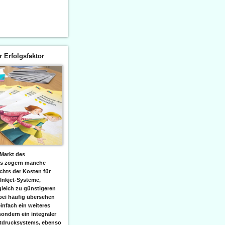
er Erfolgsfaktor
Markt des
ks zögern manche
hts der Kosten für
 Inkjet-Systeme,
leich zu günstigeren
bei häufig übersehen
einfach ein weiteres
sondern ein integraler
etdrucksystems, ebenso