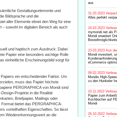
aus
h sämtliche Gestaltungselemente und
31.03.2023
Verpac
die Bildsprache und die
Alles perfekt verpa
iel aller Elemente ebnet den Weg für eine
 sowohl im digitalen Bereich als auch
24.03.2023
Verbrau
mymondi.net als Pa
Mondi erweitert Onl
Bestellmöglichkeite
isuell und haptisch zum Ausdruck. Dabei
23.03.2023
Aus de
e Papier eine besonders wichtige Rolle
Mondi investiert, 
Kundenanforderung
s einheitliche Erscheinungsbild sorgt für
eCommerce optimal
09.02.2023
Verbrau
en Papiers ein entscheidender Faktor. Um
Mondis High-Speed 
zu den Hunkeler I
erzielen, muss das Papier höchste
ignpapiere PERGRAPHICA von Mondi sind
10.11.2022
Verbrau
Design-Projekte in die Realität
Papier zum Anbeiße
karten, Briefpapier, Mailings oder
Kochbücher auf 
Mondi
are Format bietet das PERGRAPHICA-
s vorteilhaften Eigenschaften. So lässt
26.10.2022
Verbrau
ohem Wiedererkennungswert an die