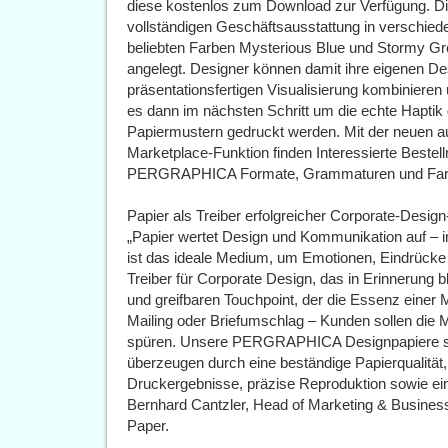
diese kostenlos zum Download zur Verfügung. Die
vollständigen Geschäftsausstattung in versc
beliebten Farben Mysterious Blue und Stormy Grey
angelegt. Designer können damit ihre eigenen Des
präsentationsfertigen Visualisierung kombinieren
es dann im nächsten Schritt um die echte Haptik 
Papiermustern gedruckt werden. Mit der neuen a
Marketplace-Funktion finden Interessierte Bestell
PERGRAPHICA Formate, Grammaturen und Farben
Papier als Treiber erfolgreicher Corporate-Design
„Papier wertet Design und Kommunikation auf – in
ist das ideale Medium, um Emotionen, Eindrücke 
Treiber für Corporate Design, das in Erinnerung 
und greifbaren Touchpoint, der die Essenz einer M
Mailing oder Briefumschlag – Kunden sollen die M
spüren. Unsere PERGRAPHICA Designpapiere sind
überzeugen durch eine beständige Papierqualität,
Druckergebnisse, präzise Reproduktion sowie ein 
Bernhard Cantzler, Head of Marketing & Busine
Paper.