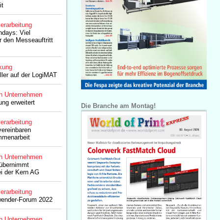
it
erarbeitung
ndays: Viel
 den Messeauftritt
kung
ller auf der LogiMAT
n Unternehmen
ung erweitert
Die Branche am Montag!
erarbeitung
vereinbaren
mmenarbeit
n Unternehmen
 übernimmt
ei der Kern AG
erarbeitung
wender-Forum 2022
n Unternehmen