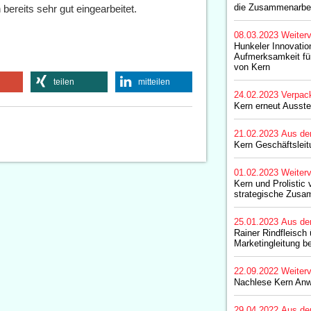
die Zusammenarbe
 bereits sehr gut eingearbeitet.
08.03.2023
Weiterv
Hunkeler Innovatio
Aufmerksamkeit für
von Kern
teilen
mitteilen
24.02.2023
Verpac
Kern erneut Ausste
21.02.2023
Aus de
Kern Geschäftsleit
01.02.2023
Weiterv
Kern und Prolistic 
strategische Zusa
25.01.2023
Aus de
Rainer Rindfleisch
Marketingleitung b
22.09.2022
Weiterv
Nachlese Kern An
29.04.2022
Aus de