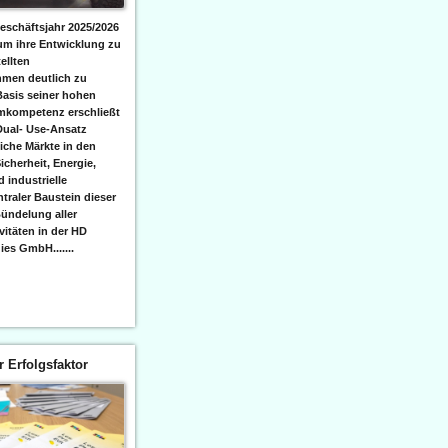
eschäftsjahr 2025/2026
 um ihre Entwicklung zu
ellten
men deutlich zu
Basis seiner hohen
emkompetenz erschließt
Dual- Use-Ansatz
iche Märkte in den
icherheit, Energie,
 industrielle
raler Baustein dieser
ündelung aller
itäten in der HD
es GmbH.......
er Erfolgsfaktor