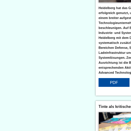
Heidelberg hat das G
erfolgreich genutzt,
einem breiter aufgest
Technologieunterneh
beschleunigen. Auf 
Industrie- und Syst
Heidelberg mit dem 
systematisch zusätzl
Bereichen Defense, S
Ladeinfrastruktur und
Systemlösungen. Zent
Ausrichtung ist die B
entsprechenden Aktiv
Advanced Technologi
PDF
Tinte als kritisch