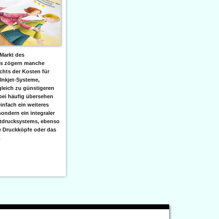
Markt des
ks zögern manche
hts der Kosten für
 Inkjet-Systeme,
leich zu günstigeren
bei häufig übersehen
einfach ein weiteres
sondern ein integraler
etdrucksystems, ebenso
e Druckköpfe oder das
.