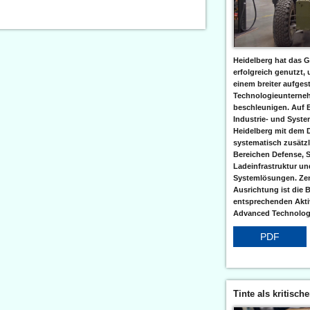
Heidelberg hat das G
erfolgreich genutzt,
einem breiter aufgest
Technologieunterneh
beschleunigen. Auf 
Industrie- und Syst
Heidelberg mit dem 
systematisch zusätzl
Bereichen Defense, S
Ladeinfrastruktur und
Systemlösungen. Zent
Ausrichtung ist die B
entsprechenden Aktiv
Advanced Technologi
PDF
Tinte als kritisch