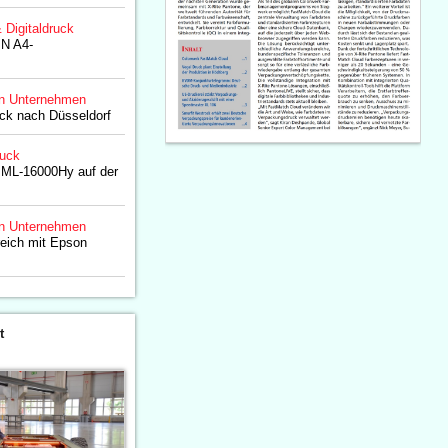
& Digitaldruck
IN A4-
n Unternehmen
k nach Düsseldorf
ruck
 ML-16000Hy auf der
n Unternehmen
reich mit Epson
t