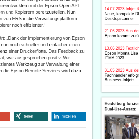
wareentwicklern mit der Epson Open API
14.07.2023
Inkjet 
rn und Kopierern bereitzustellen. Nun
Neue, kompakte D
n von ERS in die Verwaltungsplattform
Desktopscanner
erer noch effizienter.“
21.06.2023
Aus de
Epson kommt zurüc
ärt: „Dank der Implementierung von Epson
 nun noch schneller und einfacher einen
13.06.2023
Textild
enz einer Druckerflotte. Das Feedback zu
Epson Monna Lisa
at, war ausgesprochen positiv. Wir
ITMA 2023
izientes Werkzeug zur Verwaltung einer
g um die Epson Remote Services wird dazu
31.05.2023
Aus de
Fachhändler erfolg
Business-Inkjets
Heidelberg forcier
Dual-Use-Ansatz
teilen
mitteilen