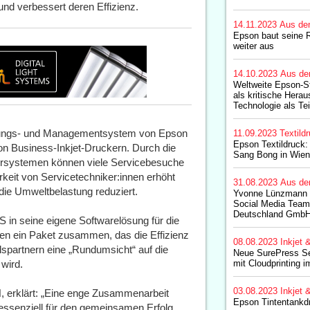
nd verbessert deren Effizienz.
14.11.2023
Aus de
Epson baut seine
weiter aus
14.10.2023
Aus de
Weltweite Epson-S
als kritische Herau
Technologie als Te
erungs- und Managementsystem von Epson
11.09.2023
Textild
Epson Textildruck:
on Business-Inkjet-Druckern. Durch die
Sang Bong in Wien
ersystemen können viele Servicebesuche
keit von Servicetechniker:innen erhöht
31.08.2023
Aus de
die Umweltbelastung reduziert.
Yvonne Lünzmann l
Social Media Team
Deutschland Gmb
RS in seine eigene Softwarelösung für die
en ein Paket zusammen, das die Effizienz
08.08.2023
Inkjet 
spartnern eine „Rundumsicht“ auf die
Neue SurePress Se
wird.
mit Cloudprinting 
03.08.2023
Inkjet 
, erklärt: „Eine enge Zusammenarbeit
Epson Tintentankd
essenziell für den gemeinsamen Erfolg.