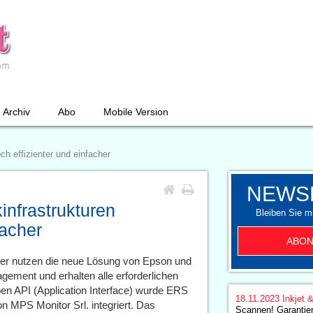
Archiv
Abo
Mobile Version
h effizienter und einfacher
NEWS
nfrastrukturen
Bleiben Sie mi
facher
ABON
er nutzen die neue Lösung von Epson und
agement und erhalten alle erforderlichen
pen API (Application Interface) wurde ERS
18.11.2023
Inkjet 
 MPS Monitor Srl. integriert. Das
Scannen! Garantier