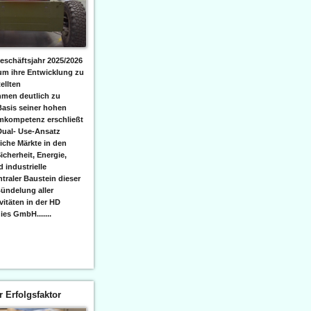
eschäftsjahr 2025/2026
 um ihre Entwicklung zu
ellten
men deutlich zu
Basis seiner hohen
emkompetenz erschließt
Dual- Use-Ansatz
iche Märkte in den
icherheit, Energie,
 industrielle
raler Baustein dieser
ündelung aller
itäten in der HD
es GmbH.......
er Erfolgsfaktor