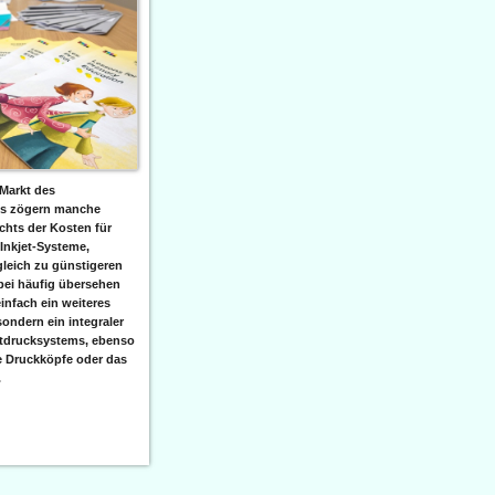
Markt des
ks zögern manche
hts der Kosten für
 Inkjet-Systeme,
leich zu günstigeren
bei häufig übersehen
einfach ein weiteres
sondern ein integraler
etdrucksystems, ebenso
e Druckköpfe oder das
.