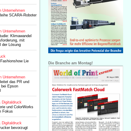
n Unternehmen
 Reihe SCARA-Roboter
n Unternehmen
tudie: Klimawandel
sforderung, mit
il der Lösung
ruck
 Fashionshow Lie
Die Branche am Montag!
n Unternehmen
eitet das PR und
 bei Epson
H
& Digitaldruck
rie und ColorWorks
im Fokus
& Digitaldruck
rucker bevorzugt