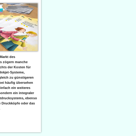
Markt des
ks zögern manche
hts der Kosten für
 Inkjet-Systeme,
leich zu günstigeren
bei häufig übersehen
einfach ein weiteres
sondern ein integraler
etdrucksystems, ebenso
e Druckköpfe oder das
.