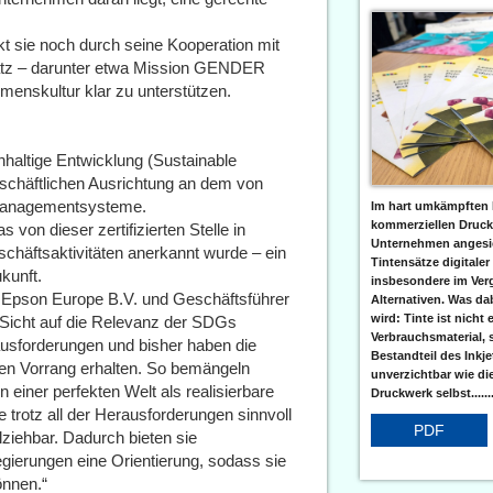
t sie noch durch seine Kooperation mit
platz – darunter etwa Mission GENDER
nskultur klar zu unterstützen.
haltige Entwicklung (Sustainable
schäftlichen Ausrichtung an dem von
-Managementsysteme.
Im hart umkämpften 
kommerziellen Druc
von dieser zertifizierten Stelle in
Unternehmen angesic
schäftsaktivitäten anerkannt wurde – ein
Tintensätze digitaler
kunft.
insbesondere im Verg
n Epson Europe B.V. und Geschäftsführer
Alternativen. Was da
wird: Tinte ist nicht 
Sicht auf die Relevanz der SDGs
Verbrauchsmaterial, 
ausforderungen und bisher haben die
Bestandteil des Inkj
gen Vorrang erhalten. So bemängeln
unverzichtbar wie di
 einer perfekten Welt als realisierbare
Druckwerk selbst......
e trotz all der Herausforderungen sinnvoll
PDF
lziehbar. Dadurch bieten sie
ierungen eine Orientierung, sodass sie
önnen.“