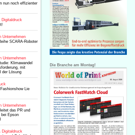
n nun noch effizienter
& Digitaldruck
t!
n Unternehmen
 Reihe SCARA-Roboter
n Unternehmen
tudie: Klimawandel
Die Branche am Montag!
sforderung, mit
il der Lösung
ruck
 Fashionshow Lie
n Unternehmen
eitet das PR und
 bei Epson
H
& Digitaldruck