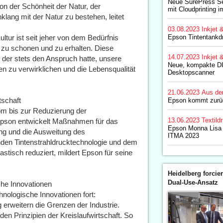
Neue SurePress Se
on der Schönheit der Natur, der
mit Cloudprinting 
ang mit der Natur zu bestehen, leitet
03.08.2023
Inkjet 
ltur ist seit jeher von dem Bedürfnis
Epson Tintentankd
 zu schonen und zu erhalten. Diese
14.07.2023
Inkjet 
 der stets den Anspruch hatte, unsere
Neue, kompakte D
 zu verwirklichen und die Lebensqualität
Desktopscanner
21.06.2023
Aus de
tschaft
Epson kommt zurüc
om bis zur Reduzierung der
13.06.2023
Textild
Epson entwickelt Maßnahmen für das
Epson Monna Lisa
ung und die Ausweitung des
ITMA 2023
nden Tintenstrahldrucktechnologie und dem
astisch reduziert, mildert Epson für seine
Heidelberg forcier
Dual-Use-Ansatz
che Innovationen
nologische Innovationen fort:
 erweitern die Grenzen der Industrie.
den Prinzipien der Kreislaufwirtschaft. So