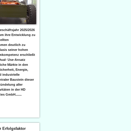
eschäftsjahr 2025/2026
 um ihre Entwicklung zu
ellten
men deutlich zu
Basis seiner hohen
emkompetenz erschließt
Dual- Use-Ansatz
iche Märkte in den
icherheit, Energie,
 industrielle
raler Baustein dieser
ündelung aller
itäten in der HD
es GmbH.......
er Erfolgsfaktor