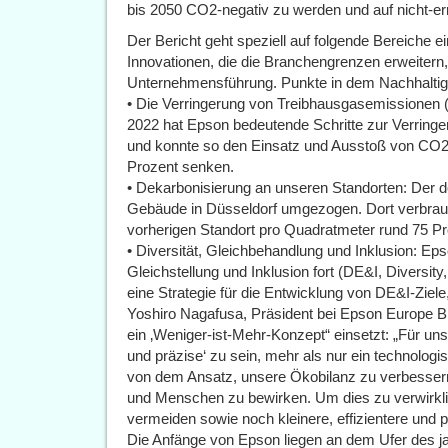
bis 2050 CO2-negativ zu werden und auf nicht-e
Der Bericht geht speziell auf folgende Bereiche e
Innovationen, die die Branchengrenzen erweitern
Unternehmensführung. Punkte in dem Nachhaltigk
• Die Verringerung von Treibhausgasemissionen
2022 hat Epson bedeutende Schritte zur Verrin
und konnte so den Einsatz und Ausstoß von CO2
Prozent senken.
• Dekarbonisierung an unseren Standorten: Der de
Gebäude in Düsseldorf umgezogen. Dort verbra
vorherigen Standort pro Quadratmeter rund 75 P
• Diversität, Gleichbehandlung und Inklusion: Eps
Gleichstellung und Inklusion fort (DE&I, Diversity,
eine Strategie für die Entwicklung von DE&I-Zie
Yoshiro Nagafusa, Präsident bei Epson Europe B.V
ein ‚Weniger-ist-Mehr-Konzept“ einsetzt: „Für uns 
und präzise‘ zu sein, mehr als nur ein technologi
von dem Ansatz, unsere Ökobilanz zu verbesser
und Menschen zu bewirken. Um dies zu verwirklic
vermeiden sowie noch kleinere, effizientere und 
Die Anfänge von Epson liegen an dem Ufer des 