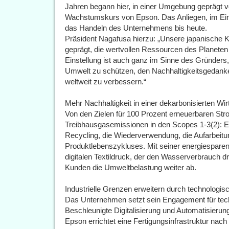
Jahren begann hier, in einer Umgebung geprägt v
Wachstumskurs von Epson. Das Anliegen, im Einkl
das Handeln des Unternehmens bis heute.
Präsident Nagafusa hierzu: „Unsere japanische Ku
geprägt, die wertvollen Ressourcen des Planeten
Einstellung ist auch ganz im Sinne des Gründers,
Umwelt zu schützen, den Nachhaltigkeitsgedanken
weltweit zu verbessern.“
Mehr Nachhaltigkeit in einer dekarbonisierten Wir
Von den Zielen für 100 Prozent erneuerbaren Str
Treibhausgasemissionen in den Scopes 1-3(2): 
Recycling, die Wiederverwendung, die Aufarbeit
Produktlebenszykluses. Mit seiner energiespare
digitalen Textildruck, der den Wasserverbrauch dr
Kunden die Umweltbelastung weiter ab.
Industrielle Grenzen erweitern durch technologis
Das Unternehmen setzt sein Engagement für tech
Beschleunigte Digitalisierung und Automatisierung
Epson errichtet eine Fertigungsinfrastruktur nach 