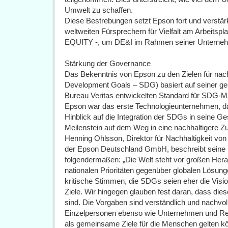
Umwelt zu schaffen.
Diese Bestrebungen setzt Epson fort und verstärk
weltweiten Fürsprechern für Vielfalt am Arbeits
EQUITY -, um DE&I im Rahmen seiner Unternehme
Stärkung der Governance
Das Bekenntnis von Epson zu den Zielen für nach
Development Goals – SDG) basiert auf seiner ge
Bureau Veritas entwickelten Standard für SDG
Epson war das erste Technologieunternehmen, das 
Hinblick auf die Integration der SDGs in seine Ge
Meilenstein auf dem Weg in eine nachhaltigere Zu
Henning Ohlsson, Direktor für Nachhaltigkeit vo
der Epson Deutschland GmbH, beschreibt seine 
folgendermaßen: „Die Welt steht vor großen Her
nationalen Prioritäten gegenüber globalen Lösun
kritische Stimmen, die SDGs seien eher die Vision
Ziele. Wir hingegen glauben fest daran, dass dies
sind. Die Vorgaben sind verständlich und nachvol
Einzelpersonen ebenso wie Unternehmen und Reg
als gemeinsame Ziele für die Menschen gelten k