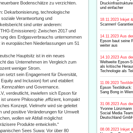
rneuerbare Bodenschätze zu verzichten.
Druckinfrastrukture
und einfacher
in: Dekarbonisierung, technologische
, soziale Verantwortung und
18.11.2023
Inkjet 
eitsbericht sind unter anderem:
Scannen! Garantier
 (THG-Emissionen): Zwischen 2017 und
14.11.2023
Aus de
gerung des Erdgasverbrauchs unternommen
Epson baut seine
 in europäischen Niederlassungen um 51
weiter aus
utsche Hauptsitz ist in ein neues
14.10.2023
Aus de
ucht das Unternehmen im Vergleich zum
Weltweite Epson-S
als kritische Herau
rozent weniger Strom.
Technologie als Te
on setzt sein Engagement für Diversität,
 Equity and Inclusion) fort und etabliert
11.09.2023
Textild
le, Kennzahlen und Governance.
Epson Textildruck:
Sang Bong in Wien
, verdeutlicht, inwiefern sich Epson für
ist unsere Philosophie ‚effizient, kompakt
31.08.2023
Aus de
sches Konzept. Vielmehr wird sie geleitet
Yvonne Lünzmann l
n und positive Veränderungen für Umwelt
Social Media Team
Deutschland Gmb
hen, wollen wir Abfall möglichst
präzisere Produkte entwickeln.“
08.08.2023
Inkjet 
japanischen Sees Suwa: Vor über 80