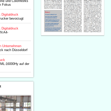
rie und ColorWorks
im Fokus
& Digitaldruck
rucker bevorzugt
& Digitaldruck
IN A4-
n Unternehmen
k nach Düsseldorf
ruck
 ML-16000Hy auf der
t