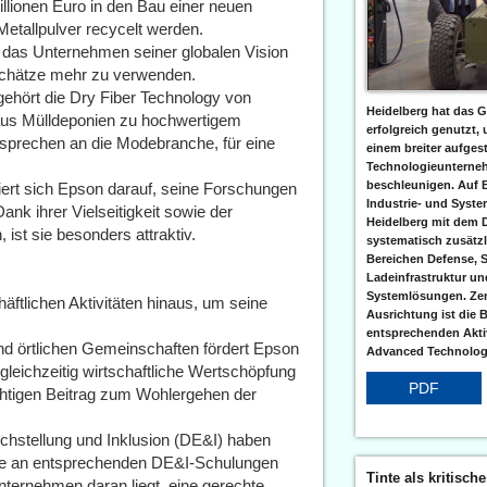
llionen Euro in den Bau einer neuen
 Metallpulver recycelt werden.
t das Unternehmen seiner globalen Vision
schätze mehr zu verwenden.
ehört die Dry Fiber Technology von
Heidelberg hat das G
e aus Mülldeponien zu hochwertigem
erfolgreich genutzt,
Versprechen an die Modebranche, für eine
einem breiter aufgest
Technologieunterneh
beschleunigen. Auf 
ert sich Epson darauf, seine Forschungen
Industrie- und Syst
nk ihrer Vielseitigkeit sowie der
Heidelberg mit dem 
 ist sie besonders attraktiv.
systematisch zusätzl
Bereichen Defense, S
Ladeinfrastruktur und
Systemlösungen. Zent
äftlichen Aktivitäten hinaus, um seine
Ausrichtung ist die B
entsprechenden Aktiv
nd örtlichen Gemeinschaften fördert Epson
Advanced Technologi
 gleichzeitig wirtschaftliche Wertschöpfung
PDF
chtigen Beitrag zum Wohlergehen der
chstellung und Inklusion (DE&I) haben
ope an entsprechenden DE&I-Schulungen
Tinte als kritisch
nternehmen daran liegt, eine gerechte