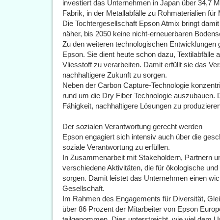
investiert das Unternehmen in Japan über 34,7 Mi
Fabrik, in der Metallabfälle zu Rohmaterialien für
Die Tochtergesellschaft Epson Atmix bringt dami
näher, bis 2050 keine nicht-erneuerbaren Boden
Zu den weiteren technologischen Entwicklungen g
Epson. Sie dient heute schon dazu, Textilabfäll
Vliesstoff zu verarbeiten. Damit erfüllt sie das 
nachhaltigere Zukunft zu sorgen.
Neben der Carbon Capture-Technologie konzentri
rund um die Dry Fiber Technologie auszubauen. Da
Fähigkeit, nachhaltigere Lösungen zu produzieren,
Der sozialen Verantwortung gerecht werden
Epson engagiert sich intensiv auch über die gesch
soziale Verantwortung zu erfüllen.
In Zusammenarbeit mit Stakeholdern, Partnern u
verschiedene Aktivitäten, die für ökologische und
sorgen. Damit leistet das Unternehmen einen wi
Gesellschaft.
Im Rahmen des Engagements für Diversität, Glei
über 86 Prozent der Mitarbeiter von Epson Eur
teilgenommen. Dies unterstreicht, wie viel dem U