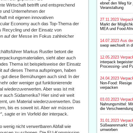
ebnet den Weg für 
 Wirtschaft betrifft und entsprechend
Veranstaltung
nde und Unternehmen der
haft mit eigenen innovativen
27.11.2023
Verpac
Circular Economy auch das Top-Thema der
Markt der Möglichk
MEA und Food Afri
es Recycling und der Einsatz von
en auf der Messe im Fokus zahlreicher
14.07.2023
Aus de
swop wechselt in d
häftsführer Markus Rustler betont die
12.05.2023
Verpac
Verpackungsmaterialien, sieht aber auch
interpack begeister
ndes Thema ist beispielsweise der Einsatz
Processing- und P
eit auf dieses Thema aufspringen, haben
 gut diese Bemühungen auch sind: In der
24.04.2023
Verpac
mehr oder weniger gut funktionierende
Non-Food: Riesige V
verpacken
 wiederzuverwerten. Aber was ist mit
er auch Südamerika? Hier sind wir weit
03.03.2023
Verpac
tfernt, um Material wiederzuverwerten. Das
Nahrungsmittel: M
rn, bis es soweit ist. Aber wir müssen
die Verschwendun
, sagte er im Vorfeld der interpack.
31.01.2023
Verpac
Süßwarenmarkt: Um
 wenig nicht verwertbaren Abfall wie
umworben
ssourcen zu schonen. Die EU-Kommission