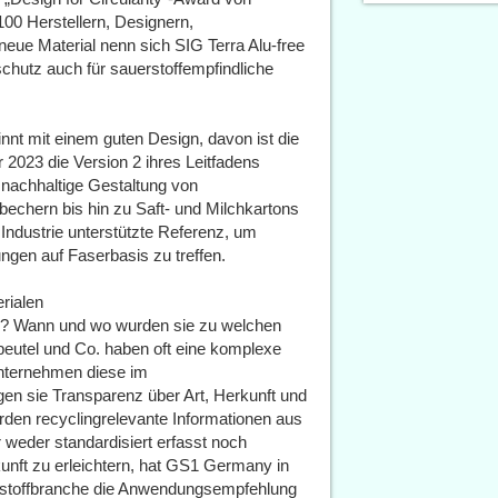
0 Herstellern, Designern,
eue Material nenn sich SIG Terra Alu-free
schutz auch für sauerstoffempfindliche
nt mit einem guten Design, davon ist die
2023 die Version 2 ihres Leitfadens
ie nachhaltige Gestaltung von
bechern bis hin zu Saft- und Milchkartons
Industrie unterstützte Referenz, um
gen auf Faserbasis zu treffen.
rialen
g? Wann und wo wurden sie zu welchen
beutel und Co. haben oft eine komplexe
Unternehmen diese im
gen sie Transparenz über Art, Herkunft und
rden recyclingrelevante Informationen aus
weder standardisiert erfasst noch
ukunft zu erleichtern, hat GS1 Germany in
tstoffbranche die Anwendungsempfehlung