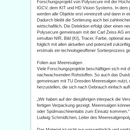
Forschungsprojekt von Polysecure mit der Hochs
IGCV, dem KIT und HD Vision Systems. In dem je
werden alle Objekte erst vereinzelt und dann in ein
Dadurch bleibt die Sortierung auch bei zahlreichen
wirtschaftlich. Die Detektion erfolgt über einen n
Polysecure gemeinsam mit der Carl Zeiss AG entw
simultan NIR, Bild (KI), Tracer, Farbe, optional a
folglich mit allen aktuellen und potenziell zukünf
erstmals ein technologieoffener Sortierprozess g
Folien aus Meeresalgen
Viele Forschungsprojekte beschäftigen sich mit 
nachwachsenden Rohstoffen. So auch das Duisb
gemeinsam mit TU Dresden Meeresalgen nutzt, u
herzustellen, die sich nach Gebrauch einfach auf
„Wir haben auf der diesjährigen interpack die Ve
fertigen Verpackung gezeigt. Meeresalgen können 
oder Spülmaschinentabs zum Einsatz kommen.“
Ludwig Schmidtchen, Leiter des Meeresalgenpoly
Das Material ist nicht nur wasserlöslich und spr