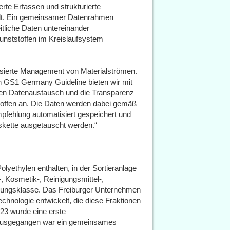
ierte Erfassen und strukturierte
elt. Ein gemeinsamer Datenrahmen
eitliche Daten untereinander
unststoffen im Kreislaufsystem
basierte Management von Materialströmen.
 GS1 Germany Guideline bieten wir mit
r den Datenaustausch und die Transparenz
offen an. Die Daten werden dabei gemäß
mpfehlung automatisiert gespeichert und
skette ausgetauscht werden.“
lyethylen enthalten, in der Sortieranlage
-, Kosmetik-, Reinigungsmittel-,
ckungsklasse. Das Freiburger Unternehmen
echnologie entwickelt, die diese Fraktionen
023 wurde eine erste
orausgegangen war ein gemeinsames