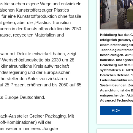
strie suchen eigene Wege und entwickeln
äischen Kunststofferzeuger Plastics
für eine Kunststoffproduktion ohne fossile
 gehen, aber die „Plastics Transition
urcen in der Kunststoffproduktion bis 2050
masse, recycelten Materialien und
Heidelberg hat das G
erfolgreich genutzt,
einem breiter aufgest
Technologieunterneh
sam mit Deloitte entwickelt haben, zeigt
beschleunigen. Auf 
ff-Wertschöpfungskette bis 2030 um 28
Industrie- und Syst
Heidelberg mit dem 
 klimafreundliche Kreislaufwirtschaft
systematisch zusätzl
undesregierung und der Europäischen
Bereichen Defense, S
rsteller den Anteil von zirkulären
Ladeinfrastruktur und
auf 25 Prozent erhöhen und bis 2050 auf 65
Systemlösungen. Zent
Ausrichtung ist die B
entsprechenden Aktiv
ics Europe Deutschland.
Advanced Technologi
PDF
pack-Aussteller Greiner Packaging. Mit
ff-Kombinationen) will der
er weiter minimieren. Jüngste