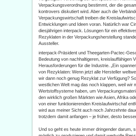
Verpackungsverordnung bestimmt, der die gesamte
kontrovers diskutiert wird. Aber auch die Verbä
Verpackungswirtschaft treiben die Kreislaufwirtsc
Entwicklungen und Ideen voran. Natürlich war 
diesjährigen interpack. Lösungen für ein effektiv
Rezyklaten in der Verpackungsherstellung stand
Aussteller.
interpack-Präsident und Theegarten-Pactec-Gesc
Bedeutung von nachhaltigeren, kreislauffähigen 
Herausforderungen für die Industrie. „Ein spanne
von Rezyklaten: Wenn jetzt alle Hersteller weltw
wir dann noch genug Rezyklat zur Verfügung? So
westlichen Welt mag das noch klappen, weil wir 
Wertstoffsysteme haben, um Verpackungsmaterial
den wirklich großen Märkten wie Asien, Afrika od
von einer funktionierenden Kreislaufwirtschaf en
wird aus meiner Sicht auch noch Jahrzehnte daue
trotzdem damit anfangen – je früher, desto besser“
Und so geht es heute immer dringender darum, so
möglich zu produzieren und damit wertvolle Re