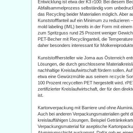
Entwicklung ist etwa der K3 r100: Bei diesem Bec
Abfallsammelprozess selbständig vom unbedruck
das Recycling beider Materialien möglich. Aber 
Kunststofffanteil auf ein Minimum zu reduzieren –
mold labeling (IML) bereits in der Form mit eine
zum Spritzguss rund 25 Prozent weniger Gewicht
PET-Becher mit Recyclinganteil, die Temperature
daher besonders interessant für Molkereiprodukte
Kunststoffhersteller wie Joma aus Österreich en
Lösungen, die durch geschlossene Materialkreislä
nachhaltige Kreislaufwirtschaft fördern sollen. A
etwa eine Gewürzmühle aus seinem re:cycle Sor
100 Prozent recycelten PET hergestellt wird. rPET 
zertifizierter Kreislaufwirtschaft, der für den dir
ist.
Kartonverpackung mit Barriere und ohne Alumin
Auch bei anderen Verpackungsmaterialien geht d
kreislauffähigen Lösungen. Beispiel Getränkekarto
Verpackungsmaterial für aseptische Kartonpacku
Aluminiumschicht auskommt. Dafür gab es einen 