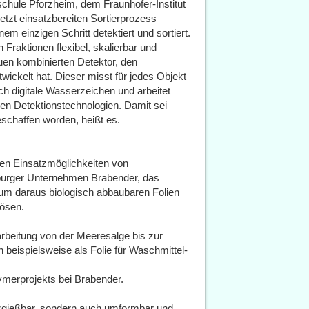
chule Pforzheim, dem Fraunhofer-Institut
tzt einsatzbereiten Sortierprozess
em einzigen Schritt detektiert und sortiert.
 Fraktionen flexibel, skalierbar und
euen kombinierten Detektor, den
ickelt hat. Dieser misst für jedes Objekt
uch digitale Wasserzeichen und arbeitet
tigen Detektionstechnologien. Damit sei
eschaffen worden, heißt es.
den Einsatzmöglichkeiten von
urger Unternehmen Brabender, das
m daraus biologisch abbaubaren Folien
lösen.
rarbeitung von der Meeresalge bis zur
beispielsweise als Folie für Waschmittel-
merprojekts bei Brabender.
itzgießbar, sondern auch umformbar und