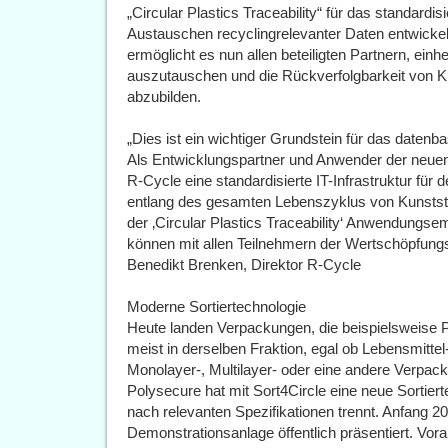
„Circular Plastics Traceability“ für das standardis
Austauschen recyclingrelevanter Daten entwick
ermöglicht es nun allen beteiligten Partnern, einh
auszutauschen und die Rückverfolgbarkeit von K
abzubilden.
„Dies ist ein wichtiger Grundstein für das daten
Als Entwicklungspartner und Anwender der neuen
R-Cycle eine standardisierte IT-Infrastruktur fü
entlang des gesamten Lebenszyklus von Kunstst
der ‚Circular Plastics Traceability‘ Anwendungse
können mit allen Teilnehmern der Wertschöpfung
Benedikt Brenken, Direktor R-Cycle
Moderne Sortiertechnologie
Heute landen Verpackungen, die beispielsweise Po
meist in derselben Fraktion, egal ob Lebensmittel
Monolayer-, Multilayer- oder eine andere Verpa
Polysecure hat mit Sort4Circle eine neue Sortiert
nach relevanten Spezifikationen trennt. Anfang 2
Demonstrationsanlage öffentlich präsentiert. V