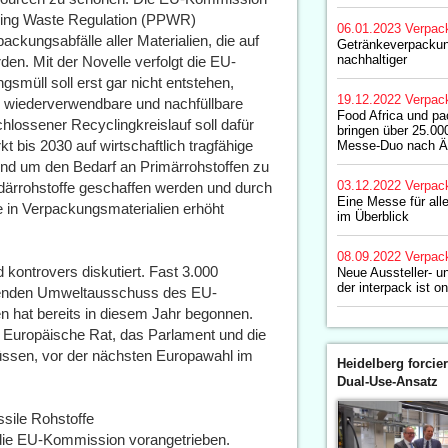
aging Waste Regulation (PPWR)
06.01.2023
Verpac
ckungsabfälle aller Materialien, die auf
Getränkeverpacku
nachhaltiger
en. Mit der Novelle verfolgt die EU-
smüll soll erst gar nicht entstehen,
19.12.2022
Verpac
 wiederverwendbare und nachfüllbare
Food Africa und p
lossener Recyclingkreislauf soll dafür
bringen über 25.0
bis 2030 auf wirtschaftlich tragfähige
Messe-Duo nach Ä
nd um den Bedarf an Primärrohstoffen zu
03.12.2022
Verpac
ndärrohstoffe geschaffen werden und durch
Eine Messe für alle
fe in Verpackungsmaterialien erhöht
im Überblick
08.09.2022
Verpac
 kontrovers diskutiert. Fast 3.000
Neue Aussteller- 
der interpack ist on
hrenden Umweltausschuss des EU-
n hat bereits in diesem Jahr begonnen.
 Europäische Rat, das Parlament und die
ssen, vor der nächsten Europawahl im
Heidelberg forcier
Dual-Use-Ansatz
ssile Rohstoffe
h die EU-Kommission vorangetrieben.