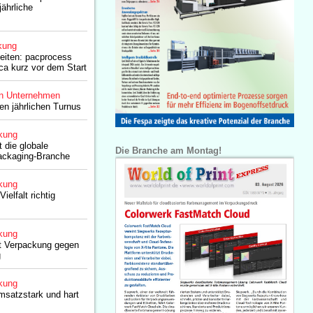
jährliche
kung
eiten: pacprocess
ca kurz vor dem Start
n Unternehmen
en jährlichen Turnus
kung
t die globale
Die Branche am Montag!
ackaging-Branche
kung
ielfalt richtig
kung
it Verpackung gegen
g
kung
satzstark und hart