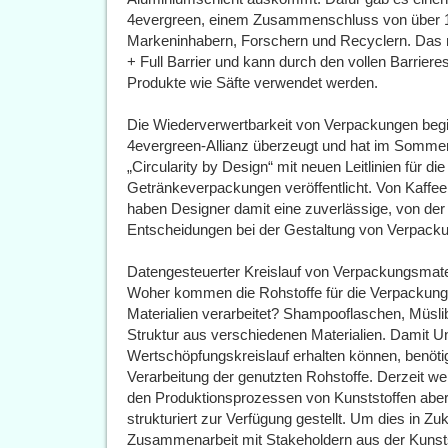
4evergreen, einem Zusammenschluss von über 10
Markeninhabern, Forschern und Recyclern. Das n
+ Full Barrier und kann durch den vollen Barriere
Produkte wie Säfte verwendet werden.
Die Wiederverwertbarkeit von Verpackungen begin
4evergreen-Allianz überzeugt und hat im Sommer 
„Circularity by Design“ mit neuen Leitlinien für d
Getränkeverpackungen veröffentlicht. Von Kaffee
haben Designer damit eine zuverlässige, von der 
Entscheidungen bei der Gestaltung von Verpackun
Datengesteuerter Kreislauf von Verpackungsmate
Woher kommen die Rohstoffe für die Verpackun
Materialien verarbeitet? Shampooflaschen, Müsli
Struktur aus verschiedenen Materialien. Damit 
Wertschöpfungskreislauf erhalten können, benöti
Verarbeitung der genutzten Rohstoffe. Derzeit we
den Produktionsprozessen von Kunststoffen aber 
strukturiert zur Verfügung gestellt. Um dies in Z
Zusammenarbeit mit Stakeholdern aus der Kuns