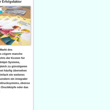
er Erfolgsfaktor
Markt des
ks zögern manche
hts der Kosten für
 Inkjet-Systeme,
leich zu günstigeren
bei häufig übersehen
einfach ein weiteres
sondern ein integraler
etdrucksystems, ebenso
e Druckköpfe oder das
.