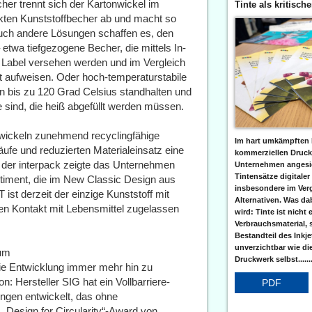
her trennt sich der Kartonwickel im
Tinte als kritisch
ten Kunststoffbecher ab und macht so
auch andere Lösungen schaffen es, den
 etwa tiefgezogene Becher, die mittels In-
m Label versehen werden und im Vergleich
 aufweisen. Oder hoch-temperaturstabile
n bis zu 120 Grad Celsius standhalten und
 sind, die heiß abgefüllt werden müssen.
twickeln zunehmend recyclingfähige
Im hart umkämpften 
ufe und reduzierten Materialeinsatz eine
kommerziellen Druc
uf der interpack zeigte das Unternehmen
Unternehmen angesic
Tintensätze digitaler
timent, die im New Classic Design aus
insbesondere im Verg
ist derzeit der einzige Kunststoff mit
Alternativen. Was da
ekten Kontakt mit Lebensmittel zugelassen
wird: Tinte ist nicht 
Verbrauchsmaterial, 
Bestandteil des Inkj
unverzichtbar wie di
ium
Druckwerk selbst......
ie Entwicklung immer mehr hin zu
n: Hersteller SIG hat ein Vollbarriere-
PDF
ngen entwickelt, das ohne
„Design for Circularity“-Award von