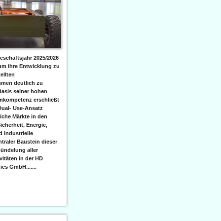
eschäftsjahr 2025/2026
 um ihre Entwicklung zu
ellten
men deutlich zu
Basis seiner hohen
emkompetenz erschließt
Dual- Use-Ansatz
iche Märkte in den
icherheit, Energie,
 industrielle
raler Baustein dieser
ündelung aller
itäten in der HD
es GmbH.......