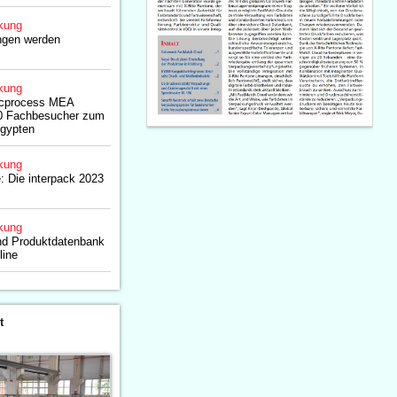
kung
ngen werden
kung
acprocess MEA
00 Fachbesucher zum
gypten
kung
: Die interpack 2023
kung
und Produktdatenbank
line
t