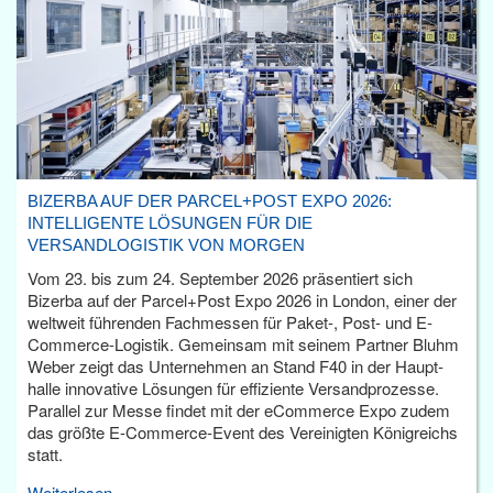
BIZERBA AUF DER PARCEL+POST EXPO 2026:
INTELLIGENTE LÖSUNGEN FÜR DIE
VERSANDLOGISTIK VON MORGEN
Vom 23. bis zum 24. September 2026 präsentiert sich
Bizerba auf der Parcel+Post Expo 2026 in London, einer der
weltweit führenden Fachmessen für Paket-, Post- und E-
Commerce-Logistik. Gemeinsam mit seinem Partner Bluhm
Weber zeigt das Unternehmen an Stand F40 in der Haupt­
halle innovative Lösungen für effiziente Versandprozesse.
Parallel zur Messe findet mit der eCommerce Expo zudem
das größte E-Commerce-Event des Vereinigten Königreichs
statt.
Weiterlesen...