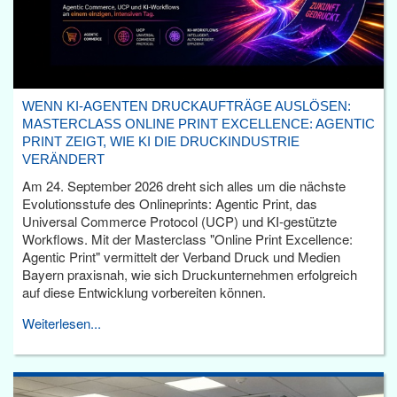
WENN KI-AGENTEN DRUCKAUFTRÄGE AUSLÖSEN:
MASTERCLASS ONLINE PRINT EXCELLENCE: AGENTIC
PRINT ZEIGT, WIE KI DIE DRUCKINDUSTRIE
VERÄNDERT
Am 24. September 2026 dreht sich alles um die nächste
Evolutionsstufe des Onlineprints: Agentic Print, das
Universal Commerce Protocol (UCP) und KI-gestützte
Workflows. Mit der Masterclass "Online Print Excellence:
Agentic Print" vermittelt der Verband Druck und Medien
Bayern praxisnah, wie sich Druckunternehmen erfolgreich
auf diese Entwicklung vorbereiten können.
Weiterlesen...