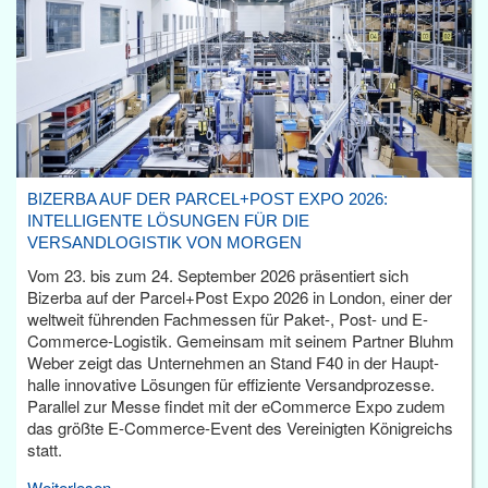
BIZERBA AUF DER PARCEL+POST EXPO 2026:
INTELLIGENTE LÖSUNGEN FÜR DIE
VERSANDLOGISTIK VON MORGEN
Vom 23. bis zum 24. September 2026 präsentiert sich
Bizerba auf der Parcel+Post Expo 2026 in London, einer der
weltweit führenden Fachmessen für Paket-, Post- und E-
Commerce-Logistik. Gemeinsam mit seinem Partner Bluhm
Weber zeigt das Unternehmen an Stand F40 in der Haupt­
halle innovative Lösungen für effiziente Versandprozesse.
Parallel zur Messe findet mit der eCommerce Expo zudem
das größte E-Commerce-Event des Vereinigten Königreichs
statt.
Weiterlesen...