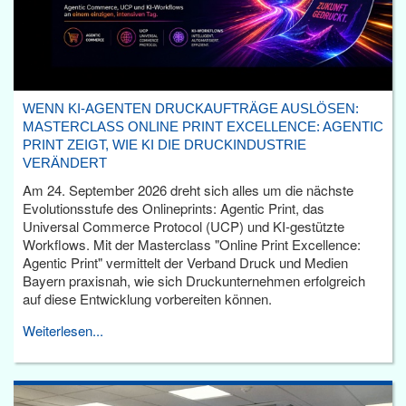
WENN KI-AGENTEN DRUCKAUFTRÄGE AUSLÖSEN:
MASTERCLASS ONLINE PRINT EXCELLENCE: AGENTIC
PRINT ZEIGT, WIE KI DIE DRUCKINDUSTRIE
VERÄNDERT
Am 24. September 2026 dreht sich alles um die nächste
Evolutionsstufe des Onlineprints: Agentic Print, das
Universal Commerce Protocol (UCP) und KI-gestützte
Workflows. Mit der Masterclass "Online Print Excellence:
Agentic Print" vermittelt der Verband Druck und Medien
Bayern praxisnah, wie sich Druckunternehmen erfolgreich
auf diese Entwicklung vorbereiten können.
Weiterlesen...