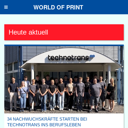
WORLD OF PRINT
Toggle
navigation
Heute aktuell
34 NACHWUCHSKRÄFTE STARTEN BEI
TECHNOTRANS INS BERUFSLEBEN