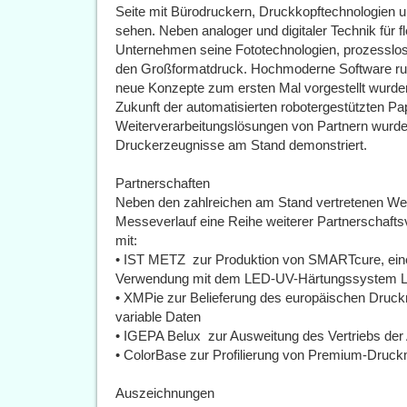
Seite mit Bürodruckern, Druckkopftechnologien un
sehen. Neben analoger und digitaler Technik für 
Unternehmen seine Fototechnologien, prozesslos
den Großformatdruck. Hochmoderne Software ru
neue Konzepte zum ersten Mal vorgestellt wurden.
Zukunft der automatisierten robotergestützten Pap
Weiterverarbeitungslösungen von Partnern wurde di
Druckerzeugnisse am Stand demonstriert.
Partnerschaften
Neben den zahlreichen am Stand vertretenen Weit
Messeverlauf eine Reihe weiterer Partnerschaft
mit:
• IST METZ zur Produktion von SMARTcure, einem
Verwendung mit dem LED-UV-Härtungssystem Lu
• XMPie zur Belieferung des europäischen Druck
variable Daten
• IGEPA Belux zur Ausweitung des Vertriebs der
• ColorBase zur Profilierung von Premium-Druc
Auszeichnungen