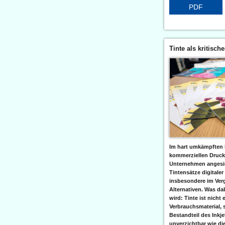
PDF
Tinte als kritisch
Im hart umkämpften 
kommerziellen Druc
Unternehmen angesic
Tintensätze digitaler
insbesondere im Verg
Alternativen. Was da
wird: Tinte ist nicht 
Verbrauchsmaterial, 
Bestandteil des Inkj
unverzichtbar wie di