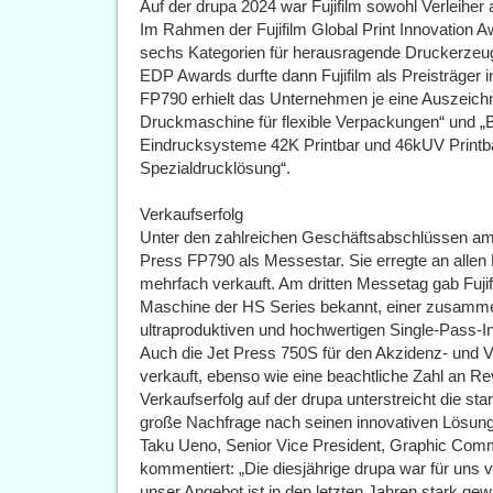
Auf der drupa 2024 war Fujifilm sowohl Verleihe
Im Rahmen der Fujifilm Global Print Innovation 
sechs Kategorien für herausragende Druckerzeu
EDP Awards durfte dann Fujifilm als Preisträger i
FP790 erhielt das Unternehmen je eine Auszeich
Druckmaschine für flexible Verpackungen“ und „B
Eindrucksysteme 42K Printbar und 46kUV Printb
Spezialdrucklösung“.
Verkaufserfolg
Unter den zahlreichen Geschäftsabschlüssen am 
Press FP790 als Messestar. Sie erregte an alle
mehrfach verkauft. Am dritten Messetag gab Fujif
Maschine der HS Series bekannt, einer zusamme
ultraproduktiven und hochwertigen Single-Pass-In
Auch die Jet Press 750S für den Akzidenz- und
verkauft, ebenso wie eine beachtliche Zahl an 
Verkaufserfolg auf der drupa unterstreicht die st
große Nachfrage nach seinen innovativen Lösun
Taku Ueno, Senior Vice President, Graphic Commu
kommentiert: „Die diesjährige drupa war für uns 
unser Angebot ist in den letzten Jahren stark ge