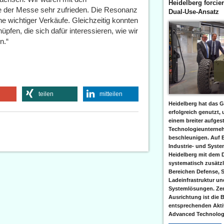
Heidelberg forcier
 der Messe sehr zufrieden. Die Resonanz
Dual-Use-Ansatz
he wichtiger Verkäufe. Gleichzeitig konnten
pfen, die sich dafür interessieren, wie wir
n.“
teilen
mitteilen
Heidelberg hat das G
erfolgreich genutzt,
einem breiter aufgest
Technologieunterneh
beschleunigen. Auf 
Industrie- und Syst
Heidelberg mit dem 
systematisch zusätzl
Bereichen Defense, S
Ladeinfrastruktur und
Systemlösungen. Zent
Ausrichtung ist die B
entsprechenden Aktiv
Advanced Technologi