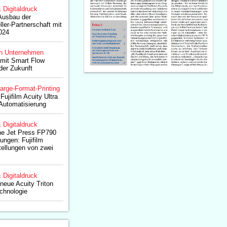
& Digitaldruck
 Ausbau der
ler-Partnerschaft mit
024
n Unternehmen
t mit Smart Flow
der Zukunft
arge-Format-Printing
Fujifilm Acuity Ultra
 Automatisierung
& Digitaldruck
ne Jet Press FP790
kungen: Fujifilm
tellungen von zwei
& Digitaldruck
 neue Acuity Triton
hnologie