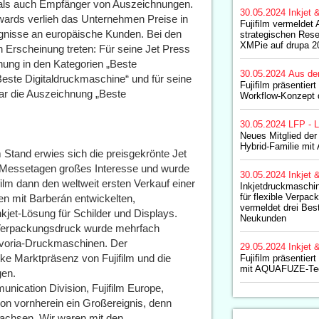
r als auch Empfänger von Auszeichnungen.
30.05.2024
Inkjet 
Awards verlieh das Unternehmen Preise in
Fujifilm vermeldet
gnisse an europäische Kunden. Bei den
strategischen Resel
XMPie auf drupa 2
n Erscheinung treten: Für seine Jet Press
nung in den Kategorien „Beste
30.05.2024
Aus de
este Digitaldruckmaschine“ und für seine
Fujifilm präsentier
ar die Auszeichnung „Beste
Workflow-Konzept 
30.05.2024
LFP - L
Neues Mitglied der 
Hybrid-Familie mit
Stand erwies sich die preisgekrönte Jet
n Messetagen großes Interesse und wurde
30.05.2024
Inkjet 
ilm dann den weltweit ersten Verkauf einer
Inkjetdruckmaschi
für flexible Verpac
n mit Barberán entwickelten,
vermeldet drei Bes
kjet-Lösung für Schilder und Displays.
Neukunden
 Verpackungsdruck wurde mehrfach
Revoria-Druckmaschinen. Der
29.05.2024
Inkjet 
arke Marktpräsenz von Fujifilm und die
Fujifilm präsentiert
mit AQUAFUZE-Tec
gen.
nication Division, Fujifilm Europe,
von vornherein ein Großereignis, denn
wachsen. Wir waren mit den