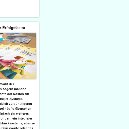
er Erfolgsfaktor
Markt des
ks zögern manche
hts der Kosten für
 Inkjet-Systeme,
leich zu günstigeren
bei häufig übersehen
einfach ein weiteres
sondern ein integraler
etdrucksystems, ebenso
e Druckköpfe oder das