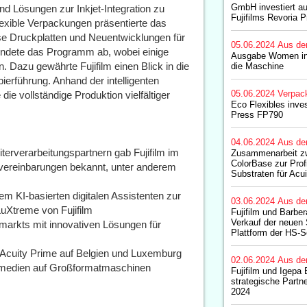
GmbH investiert au
d Lösungen zur Inkjet-Integration zu
Fujifilms Revoria 
flexible Verpackungen präsentierte das
e Druckplatten und Neuentwicklungen für
05.06.2024
Aus de
ndete das Programm ab, wobei einige
Ausgabe Women in 
 Dazu gewährte Fujifilm einen Blick in die
die Maschine
ierführung. Anhand der intelligenten
05.06.2024
Verpac
e vollständige Produktion vielfältiger
Eco Flexibles inves
Press FP790
04.06.2024
Aus de
erverarbeitungspartnern gab Fujifilm im
Zusammenarbeit zw
ColorBase zur Prof
svereinbarungen bekannt, unter anderem
Substraten für Acu
 KI-basierten digitalen Assistenten zur
03.06.2024
Aus de
Xtreme von Fujifilm
Fujifilm und Barbe
Verkauf der neuen 
markts mit innovativen Lösungen für
Plattform der HS-S
 Acuity Prime auf Belgien und Luxemburg
02.06.2024
Aus de
kmedien auf Großformatmaschinen
Fujifilm und Igepa
strategische Partn
2024