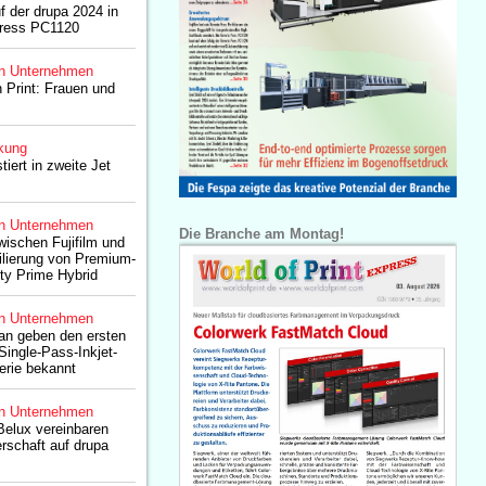
f der drupa 2024 in
Press PC1120
n Unternehmen
Print: Frauen und
kung
tiert in zweite Jet
n Unternehmen
Die Branche am Montag!
ischen Fujifilm und
ilierung von Premium-
ity Prime Hybrid
n Unternehmen
ran geben den ersten
Single-Pass-Inkjet-
erie bekannt
n Unternehmen
 Belux vereinbaren
erschaft auf drupa