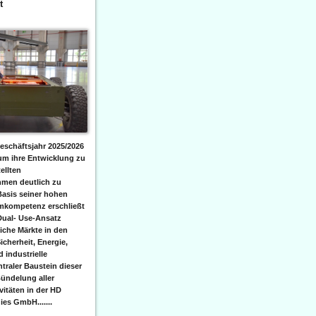
t
eschäftsjahr 2025/2026
 um ihre Entwicklung zu
ellten
men deutlich zu
Basis seiner hohen
emkompetenz erschließt
Dual- Use-Ansatz
iche Märkte in den
icherheit, Energie,
 industrielle
raler Baustein dieser
ündelung aller
itäten in der HD
es GmbH.......