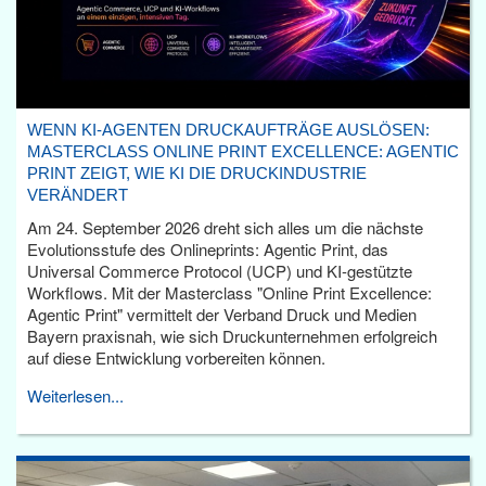
WENN KI-AGENTEN DRUCKAUFTRÄGE AUSLÖSEN:
MASTERCLASS ONLINE PRINT EXCELLENCE: AGENTIC
PRINT ZEIGT, WIE KI DIE DRUCKINDUSTRIE
VERÄNDERT
Am 24. September 2026 dreht sich alles um die nächste
Evolutionsstufe des Onlineprints: Agentic Print, das
Universal Commerce Protocol (UCP) und KI-gestützte
Workflows. Mit der Masterclass "Online Print Excellence:
Agentic Print" vermittelt der Verband Druck und Medien
Bayern praxisnah, wie sich Druckunternehmen erfolgreich
auf diese Entwicklung vorbereiten können.
Weiterlesen...