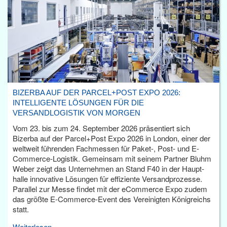
BIZERBA AUF DER PARCEL+POST EXPO 2026:
INTELLIGENTE LÖSUNGEN FÜR DIE
VERSANDLOGISTIK VON MORGEN
Vom 23. bis zum 24. September 2026 präsentiert sich
Bizerba auf der Parcel+Post Expo 2026 in London, einer der
weltweit führenden Fachmessen für Paket-, Post- und E-
Commerce-Logistik. Gemeinsam mit seinem Partner Bluhm
Weber zeigt das Unternehmen an Stand F40 in der Haupt­
halle innovative Lösungen für effiziente Versandprozesse.
Parallel zur Messe findet mit der eCommerce Expo zudem
das größte E-Commerce-Event des Vereinigten Königreichs
statt.
Weiterlesen...