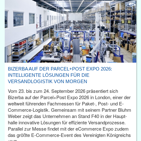
BIZERBA AUF DER PARCEL+POST EXPO 2026:
INTELLIGENTE LÖSUNGEN FÜR DIE
VERSANDLOGISTIK VON MORGEN
Vom 23. bis zum 24. September 2026 präsentiert sich
Bizerba auf der Parcel+Post Expo 2026 in London, einer der
weltweit führenden Fachmessen für Paket-, Post- und E-
Commerce-Logistik. Gemeinsam mit seinem Partner Bluhm
Weber zeigt das Unternehmen an Stand F40 in der Haupt­
halle innovative Lösungen für effiziente Versandprozesse.
Parallel zur Messe findet mit der eCommerce Expo zudem
das größte E-Commerce-Event des Vereinigten Königreichs