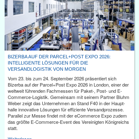
BIZERBA AUF DER PARCEL+POST EXPO 2026:
INTELLIGENTE LÖSUNGEN FÜR DIE
VERSANDLOGISTIK VON MORGEN
Vom 23. bis zum 24. September 2026 präsentiert sich
Bizerba auf der Parcel+Post Expo 2026 in London, einer der
weltweit führenden Fachmessen für Paket-, Post- und E-
Commerce-Logistik. Gemeinsam mit seinem Partner Bluhm
Weber zeigt das Unternehmen an Stand F40 in der Haupt­
halle innovative Lösungen für effiziente Versandprozesse.
Parallel zur Messe findet mit der eCommerce Expo zudem
das größte E-Commerce-Event des Vereinigten Königreichs
statt.
Weiterlesen...