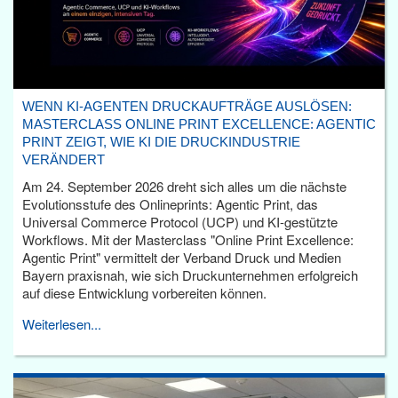
WENN KI-AGENTEN DRUCKAUFTRÄGE AUSLÖSEN:
MASTERCLASS ONLINE PRINT EXCELLENCE: AGENTIC
PRINT ZEIGT, WIE KI DIE DRUCKINDUSTRIE
VERÄNDERT
Am 24. September 2026 dreht sich alles um die nächste
Evolutionsstufe des Onlineprints: Agentic Print, das
Universal Commerce Protocol (UCP) und KI-gestützte
Workflows. Mit der Masterclass "Online Print Excellence:
Agentic Print" vermittelt der Verband Druck und Medien
Bayern praxisnah, wie sich Druckunternehmen erfolgreich
auf diese Entwicklung vorbereiten können.
Weiterlesen...