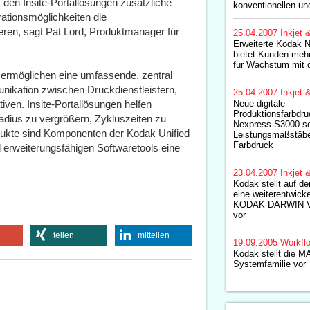
 den Insite-Portallösungen zusätzliche
konventionellen un
ationsmöglichkeiten die
ren, sagt Pat Lord, Produktmanager für
25.04.2007
Inkjet 
Erweiterte Kodak N
bietet Kunden meh
für Wachstum mit 
d ermöglichen eine umfassende, zentral
ikation zwischen Druckdienstleistern,
25.04.2007
Inkjet 
ven. Insite-Portallösungen helfen
Neue digitale
Produktionsfarbdr
adius zu vergrößern, Zykluszeiten zu
Nexpress S3000 se
dukte sind Komponenten der Kodak Unified
Leistungsmaßstäbe 
Farbdruck
 erweiterungsfähigen Softwaretools eine
23.04.2007
Inkjet 
Kodak stellt auf 
eine weiterentwick
KODAK DARWIN VI
vor
teilen
mitteilen
19.09.2005
Workfl
Kodak stellt die 
Systemfamilie vor