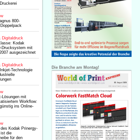
 Druckerei
ow
agnus 800-
m Doppelpack
& Digitaldruck
Klasse: Kodak
-Drucksystem mit
2007 ausgezeichnet
& Digitaldruck
Die Branche am Montag!
nkjet-Technologie
ustrielle
dungen
ow
t-Lösungen mit
matisiertem Workflow:
günstig ins Online-
ow
 des Kodak Prinergy-
st die
eibe für den