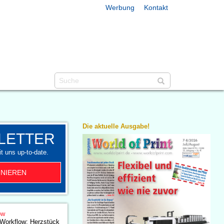
Werbung
Kontakt
Die aktuelle Ausgabe!
LETTER
t uns up-to-date.
NIEREN
ow
 Workflow: Herzstück