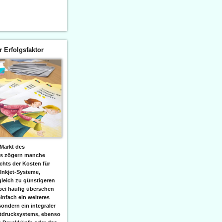
er Erfolgsfaktor
Markt des
ks zögern manche
hts der Kosten für
 Inkjet-Systeme,
leich zu günstigeren
bei häufig übersehen
einfach ein weiteres
sondern ein integraler
etdrucksystems, ebenso