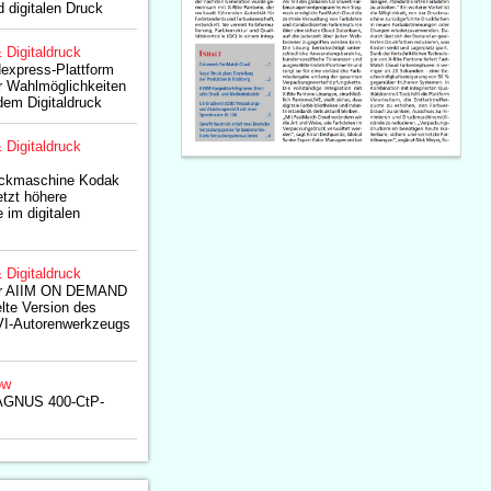
d digitalen Druck
& Digitaldruck
express-Plattform
r Wahlmöglichkeiten
dem Digitaldruck
& Digitaldruck
uckmaschine Kodak
tzt höhere
im digitalen
& Digitaldruck
der AIIM ON DEMAND
elte Version des
-Autorenwerkzeugs
ow
MAGNUS 400-CtP-