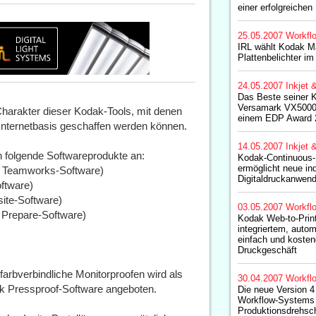
einer erfolgreichen
25.05.2007
Workfl
IRL wählt Kodak M
Plattenbelichter i
24.05.2007
Inkjet 
Das Beste seiner 
Versamark VX5000
harakter dieser Kodak-Tools, mit denen
einem EDP Award 
nternetbasis geschaffen werden können.
14.05.2007
Inkjet 
n folgende Softwareprodukte an:
Kodak-Continuous-I
ermöglicht neue ind
ng Teamworks-Software)
Digitaldruckanwen
oftware)
site-Software)
03.05.2007
Workfl
g Prepare-Software)
Kodak Web-to-Prin
integriertem, auto
einfach und kosten
Druckgeschäft
farbverbindliche Monitorproofen wird als
30.04.2007
Workfl
dak Pressproof-Software angeboten.
Die neue Version 4
Workflow-Systems i
Produktionsdrehsch