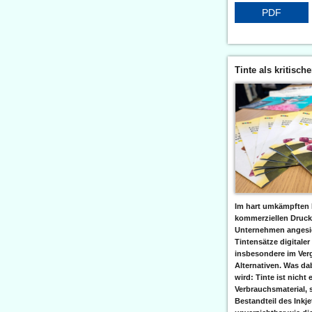
PDF
Tinte als kritisch
Im hart umkämpften 
kommerziellen Druc
Unternehmen angesic
Tintensätze digitaler
insbesondere im Verg
Alternativen. Was da
wird: Tinte ist nicht 
Verbrauchsmaterial, 
Bestandteil des Inkj