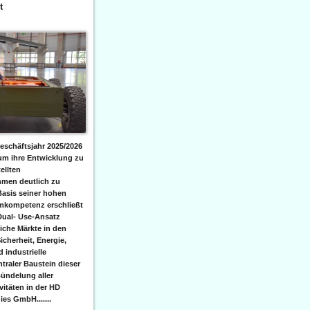
t
eschäftsjahr 2025/2026
 um ihre Entwicklung zu
ellten
men deutlich zu
Basis seiner hohen
emkompetenz erschließt
Dual- Use-Ansatz
iche Märkte in den
icherheit, Energie,
 industrielle
raler Baustein dieser
ündelung aller
itäten in der HD
es GmbH.......