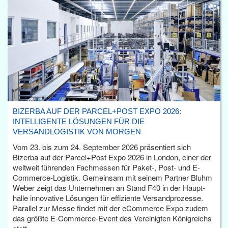
BIZERBA AUF DER PARCEL+POST EXPO 2026:
INTELLIGENTE LÖSUNGEN FÜR DIE
VERSANDLOGISTIK VON MORGEN
Vom 23. bis zum 24. September 2026 präsentiert sich
Bizerba auf der Parcel+Post Expo 2026 in London, einer der
weltweit führenden Fachmessen für Paket-, Post- und E-
Commerce-Logistik. Gemeinsam mit seinem Partner Bluhm
Weber zeigt das Unternehmen an Stand F40 in der Haupt­
halle innovative Lösungen für effiziente Versandprozesse.
Parallel zur Messe findet mit der eCommerce Expo zudem
das größte E-Commerce-Event des Vereinigten Königreichs