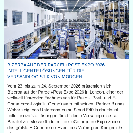
BIZERBA AUF DER PARCEL+POST EXPO 2026:
INTELLIGENTE LÖSUNGEN FÜR DIE
VERSANDLOGISTIK VON MORGEN
Vom 23. bis zum 24. September 2026 präsentiert sich
Bizerba auf der Parcel+Post Expo 2026 in London, einer der
weltweit führenden Fachmessen für Paket-, Post- und E-
Commerce-Logistik. Gemeinsam mit seinem Partner Bluhm
Weber zeigt das Unternehmen an Stand F40 in der Haupt­
halle innovative Lösungen für effiziente Versandprozesse.
Parallel zur Messe findet mit der eCommerce Expo zudem
das größte E-Commerce-Event des Vereinigten Königreichs