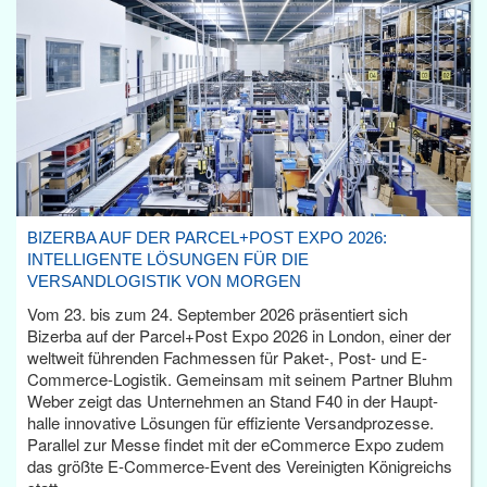
BIZERBA AUF DER PARCEL+POST EXPO 2026:
INTELLIGENTE LÖSUNGEN FÜR DIE
VERSANDLOGISTIK VON MORGEN
Vom 23. bis zum 24. September 2026 präsentiert sich
Bizerba auf der Parcel+Post Expo 2026 in London, einer der
weltweit führenden Fachmessen für Paket-, Post- und E-
Commerce-Logistik. Gemeinsam mit seinem Partner Bluhm
Weber zeigt das Unternehmen an Stand F40 in der Haupt­
halle innovative Lösungen für effiziente Versandprozesse.
Parallel zur Messe findet mit der eCommerce Expo zudem
das größte E-Commerce-Event des Vereinigten Königreichs