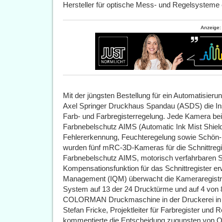
Hersteller für optische Mess- und Regelsysteme 
Anzeige:
Mit der jüngsten Bestellung für ein Automatisieru
Axel Springer Druckhaus Spandau (ASDS) die Ins
Farb- und Farbregisterregelung. Jede Kamera bein
Farbnebelschutz AIMS (Automatic Ink Mist Shield
Fehlererkennung, Feuchteregelung sowie Schön-
wurden fünf mRC-3D-Kameras für die Schnittregi
Farbnebelschutz AIMS, motorisch verfahrbaren S
Kompensationsfunktion für das Schnittregister erw
Management (IQM) überwacht die Kameraregistrie
System auf 13 der 24 Drucktürme und auf 4 von 
COLORMAN Druckmaschine in der Druckerei in Be
Stefan Fricke, Projektleiter für Farbregister und 
kommentierte die Entscheidung zugunsten von Q.