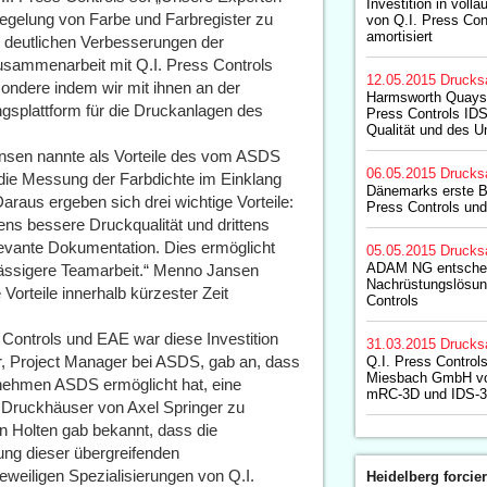
Investition in voll
egelung von Farbe und Farbregister zu
von Q.I. Press Con
amortisiert
 deutlichen Verbesserungen der
Zusammenarbeit mit Q.I. Press Controls
12.05.2015
Drucks
sondere indem wir mit ihnen an der
Harmsworth Quays P
gsplattform für die Druckanlagen des
Press Controls ID
Qualität und des 
nsen nannte als Vorteile des vom ASDS
06.05.2015
Drucks
die Messung der Farbdichte im Einklang
Dänemarks erste Be
aus ergeben sich drei wichtige Vorteile:
Press Controls un
ens bessere Druckqualität und drittens
levante Dokumentation. Dies ermöglicht
05.05.2015
Drucks
ADAM NG entscheid
rlässigere Teamarbeit.“ Menno Jansen
Nachrüstungslösun
 Vorteile innerhalb kürzester Zeit
Controls
Controls und EAE war diese Investition
31.03.2015
Drucks
r, Project Manager bei ASDS, gab an, dass
Q.I. Press Control
Miesbach GmbH von
nehmen ASDS ermöglicht hat, eine
mRC-3D und IDS-
en Druckhäuser von Axel Springer zu
n Holten gab bekannt, dass die
ng dieser übergreifenden
eweiligen Spezialisierungen von Q.I.
Heidelberg forcier