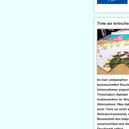
Tinte als kritisch
Im hart umkämpften 
kommerziellen Druc
Unternehmen angesic
Tintensätze digitaler
insbesondere im Verg
Alternativen. Was da
wird: Tinte ist nicht 
Verbrauchsmaterial, 
Bestandteil des Inkj
unverzichtbar wie di
Druckwerk selbst......