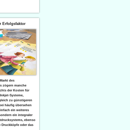
er Erfolgsfaktor
Markt des
ks zögern manche
hts der Kosten für
 Inkjet-Systeme,
leich zu günstigeren
bei häufig übersehen
einfach ein weiteres
sondern ein integraler
etdrucksystems, ebenso
e Druckköpfe oder das
.