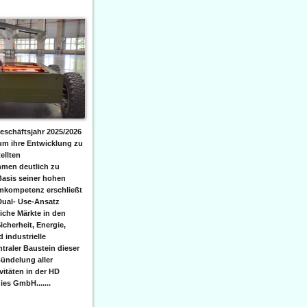
eschäftsjahr 2025/2026
 um ihre Entwicklung zu
ellten
men deutlich zu
Basis seiner hohen
emkompetenz erschließt
Dual- Use-Ansatz
iche Märkte in den
icherheit, Energie,
 industrielle
raler Baustein dieser
ündelung aller
itäten in der HD
es GmbH.......