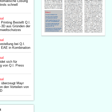
automatische Lösung
trols schnell
aal
rinting Bestellt Q.I.
S-3D aus Gründen der
Umweltschutzes
aal
stellung bei Q.I.
d EAE in Kombination
aal
et sich für
g von Q.I. Press
aal
s überzeugt Mayr
 den Vorteilen von
3D
t