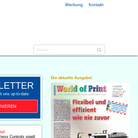
Werbung
Kontakt
Die aktuelle Ausgabe!
LETTER
t uns up-to-date.
NIEREN
aal
ess Controls spielt