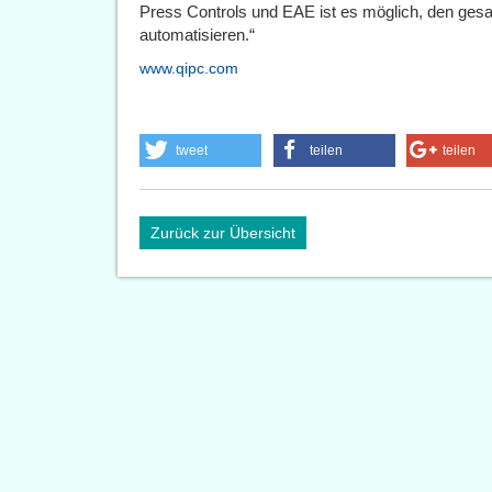
Press Controls und EAE ist es möglich, den ges
automatisieren.“
www.qipc.com
tweet
teilen
teilen
Zurück zur Übersicht