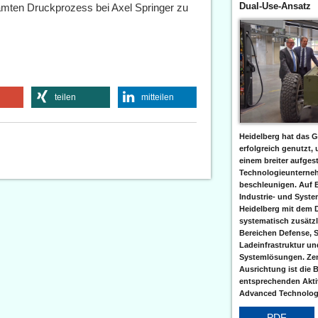
Dual-Use-Ansatz
amten Druckprozess bei Axel Springer zu
teilen
mitteilen
Heidelberg hat das G
erfolgreich genutzt,
einem breiter aufgest
Technologieunterneh
beschleunigen. Auf 
Industrie- und Syst
Heidelberg mit dem 
systematisch zusätzl
Bereichen Defense, S
Ladeinfrastruktur und
Systemlösungen. Zent
Ausrichtung ist die B
entsprechenden Aktiv
Advanced Technologi
PDF