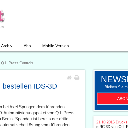
Archiv
Abo
Mobile Version
 Q.I. Press Controls
NEWS
 bestellen IDS-3D
Bleiben Sie mi
ABON
n bei Axel Springer, dem führenden
3D-Automatisierungspaket von Q.I. Press
Berlin- Spandau ist bereits der dritte
21.10.2015
Drucks
ollautomatische Lösung vom führenden
mRC-3D von Q.I. Pr