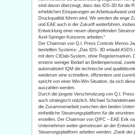
sind davon überzeugt, dass das IDS-3D für die R
erheblichen Einsparungen an Arbeitsaufwand und
Druckqualität führen wird. Wir werden die enge 
und EAE auch in der Zukunft weiterführen, insbe
Entwicklung einer neuen übergreifenden Steuerun
Axel-Springer-Konzerns arbeiten.“
Der Chairman von Q.I. Press Controls Menno Ja
bestellten Systems: „Das IDS- 3D erlaubt ASDS 
mit dem CIElab-System, ohne Registermarken. Dar
erstens weniger Bedarf an Bedienpersonal, zweit
automatisiert IQM die technische und qualitätsre
wiederum eine schnellere, effizientere und zuve
spricht von einer Win-Win-Situation, da sich diese
auszahlen werden.
Durch die jüngste Verschmelzung von Q.I. Press 
auch strategisch nützlich. Michael Schandelmaie
die Zusammenarbeit zwischen den beiden Unter
einheitliche Steuerungsplattform für die einzeln
erstellen. Der Chairman von QIPC – EAE Erik va
Unternehmen weiter gemeinsam an der Entwicklu
Steuerungsplattform arbeiten werden: „Dank der j