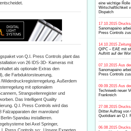
entscheidet.
eine wichtige Rolle
Wirtschaftlichkeit
Dispatch
17.10.2015
Drucks
Sanomapaino arbei
Press Controls z
14.10.2015
Zeitun
QIPC – EAE mit s
Auftritt auf der Wo
ngspaket von Q.I. Press Controls plant das
tallation von 26 IDS-3D- Kameras mit
07.10.2015
Aus de
haltet als optionale Extras den
Sanomapaino arbei
Press Controls z
), die Farbduktorsteuerung,
 /Widerdruckregisterregelung. Außerdem
09.09.2015
Aus de
sterregelung mit optionalem
Techniweb neuer Ve
cannern, Strangseitenregister und
Frankreich
orben. Das Intelligent Quality
rung. Q.I. Press Controls wird das
27.08.2015
Drucks
8 Falzapparaten der manroland
Dritter Auftrag vo
Quotidiani an Q.I. 
rlin-Spandau installieren.
Regelsysteme bei Axel Springer,
06.08.2015
Drucks
I. Press Controls so: „Unsere Experten