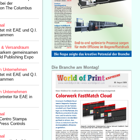
 bei der
 von The Columbus
aal
tet mit EAE und Q.I.
usammen
g & Versandraum
tarkem gemeinsamen
rld Publishing Expo
Die Branche am Montag!
n Unternehmen
tet mit EAE und Q.I.
usammen
n Unternehmen
rtreter für EAE in
aal
n Centro Stampa
Press Controls
aal