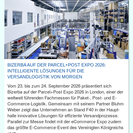
BIZERBA AUF DER PARCEL+POST EXPO 2026:
INTELLIGENTE LÖSUNGEN FÜR DIE
VERSANDLOGISTIK VON MORGEN
Vom 23. bis zum 24. September 2026 präsentiert sich
Bizerba auf der Parcel+Post Expo 2026 in London, einer der
weltweit führenden Fachmessen für Paket-, Post- und E-
Commerce-Logistik. Gemeinsam mit seinem Partner Bluhm
Weber zeigt das Unternehmen an Stand F40 in der Haupt­
halle innovative Lösungen für effiziente Versandprozesse.
Parallel zur Messe findet mit der eCommerce Expo zudem
das größte E-Commerce-Event des Vereinigten Königreichs