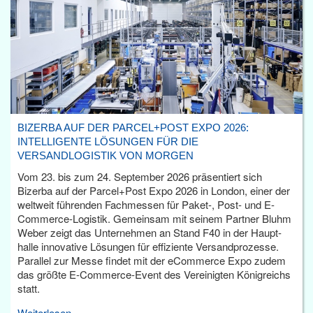
BIZERBA AUF DER PARCEL+POST EXPO 2026:
INTELLIGENTE LÖSUNGEN FÜR DIE
VERSANDLOGISTIK VON MORGEN
Vom 23. bis zum 24. September 2026 präsentiert sich
Bizerba auf der Parcel+Post Expo 2026 in London, einer der
weltweit führenden Fachmessen für Paket-, Post- und E-
Commerce-Logistik. Gemeinsam mit seinem Partner Bluhm
Weber zeigt das Unternehmen an Stand F40 in der Haupt­
halle innovative Lösungen für effiziente Versandprozesse.
Parallel zur Messe findet mit der eCommerce Expo zudem
das größte E-Commerce-Event des Vereinigten Königreichs
statt.
Weiterlesen...