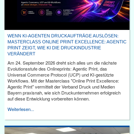
WENN KI-AGENTEN DRUCKAUFTRÄGE AUSLÖSEN:
MASTERCLASS ONLINE PRINT EXCELLENCE: AGENTIC
PRINT ZEIGT, WIE KI DIE DRUCKINDUSTRIE
VERÄNDERT
Am 24. September 2026 dreht sich alles um die nächste
Evolutionsstufe des Onlineprints: Agentic Print, das
Universal Commerce Protocol (UCP) und KI-gestützte
Workflows. Mit der Masterclass "Online Print Excellence:
Agentic Print" vermittelt der Verband Druck und Medien
Bayern praxisnah, wie sich Druckunternehmen erfolgreich
auf diese Entwicklung vorbereiten können.
Weiterlesen...