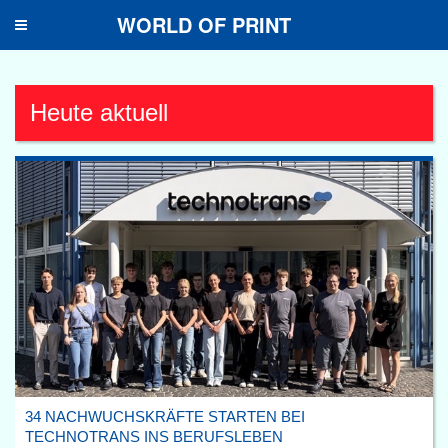
WORLD OF PRINT
Toggle
navigation
Heute aktuell
34 NACHWUCHSKRÄFTE STARTEN BEI
TECHNOTRANS INS BERUFSLEBEN