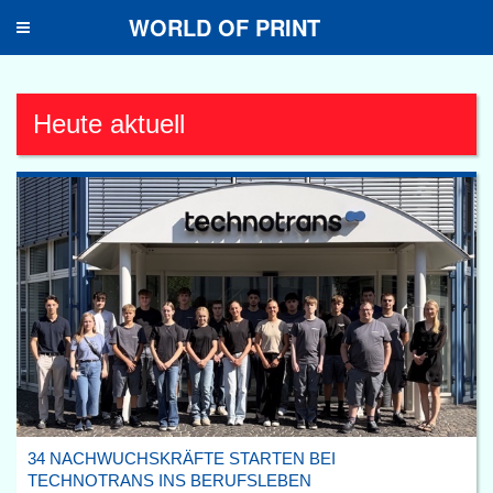
WORLD OF PRINT
Toggle
navigation
Heute aktuell
34 NACHWUCHSKRÄFTE STARTEN BEI
TECHNOTRANS INS BERUFSLEBEN