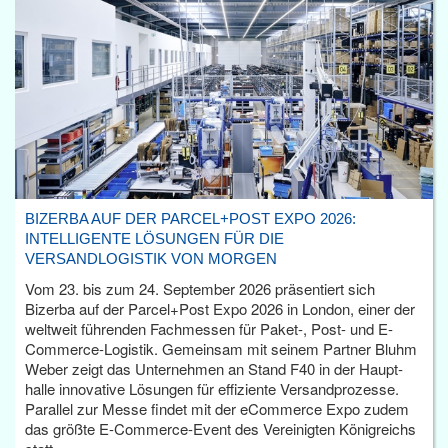
BIZERBA AUF DER PARCEL+POST EXPO 2026:
INTELLIGENTE LÖSUNGEN FÜR DIE
VERSANDLOGISTIK VON MORGEN
Vom 23. bis zum 24. September 2026 präsentiert sich
Bizerba auf der Parcel+Post Expo 2026 in London, einer der
weltweit führenden Fachmessen für Paket-, Post- und E-
Commerce-Logistik. Gemeinsam mit seinem Partner Bluhm
Weber zeigt das Unternehmen an Stand F40 in der Haupt­
halle innovative Lösungen für effiziente Versandprozesse.
Parallel zur Messe findet mit der eCommerce Expo zudem
das größte E-Commerce-Event des Vereinigten Königreichs