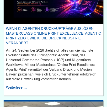
WENN KI-AGENTEN DRUCKAUFTRÄGE AUSLÖSEN:
MASTERCLASS ONLINE PRINT EXCELLENCE: AGENTIC
PRINT ZEIGT, WIE KI DIE DRUCKINDUSTRIE
VERÄNDERT
Am 24. September 2026 dreht sich alles um die nächste
Evolutionsstufe des Onlineprints: Agentic Print, das
Universal Commerce Protocol (UCP) und KI-gestützte
Workflows. Mit der Masterclass "Online Print Excellence:
Agentic Print" vermittelt der Verband Druck und Medien
Bayern praxisnah, wie sich Druckunternehmen erfolgreich
auf diese Entwicklung vorbereiten können.
Weiterlesen...