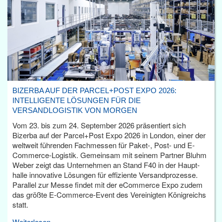
BIZERBA AUF DER PARCEL+POST EXPO 2026:
INTELLIGENTE LÖSUNGEN FÜR DIE
VERSANDLOGISTIK VON MORGEN
Vom 23. bis zum 24. September 2026 präsentiert sich
Bizerba auf der Parcel+Post Expo 2026 in London, einer der
weltweit führenden Fachmessen für Paket-, Post- und E-
Commerce-Logistik. Gemeinsam mit seinem Partner Bluhm
Weber zeigt das Unternehmen an Stand F40 in der Haupt­
halle innovative Lösungen für effiziente Versandprozesse.
Parallel zur Messe findet mit der eCommerce Expo zudem
das größte E-Commerce-Event des Vereinigten Königreichs
statt.
Weiterlesen...