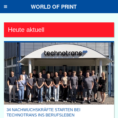
WORLD OF PRINT
Toggle
navigation
Heute aktuell
34 NACHWUCHSKRÄFTE STARTEN BEI
TECHNOTRANS INS BERUFSLEBEN