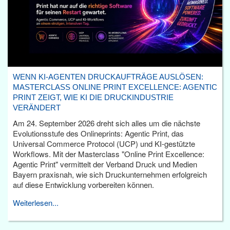
WENN KI-AGENTEN DRUCKAUFTRÄGE AUSLÖSEN:
MASTERCLASS ONLINE PRINT EXCELLENCE: AGENTIC
PRINT ZEIGT, WIE KI DIE DRUCKINDUSTRIE
VERÄNDERT
Am 24. September 2026 dreht sich alles um die nächste
Evolutionsstufe des Onlineprints: Agentic Print, das
Universal Commerce Protocol (UCP) und KI-gestützte
Workflows. Mit der Masterclass "Online Print Excellence:
Agentic Print" vermittelt der Verband Druck und Medien
Bayern praxisnah, wie sich Druckunternehmen erfolgreich
auf diese Entwicklung vorbereiten können.
Weiterlesen...