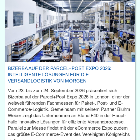
BIZERBA AUF DER PARCEL+POST EXPO 2026:
INTELLIGENTE LÖSUNGEN FÜR DIE
VERSANDLOGISTIK VON MORGEN
Vom 23. bis zum 24. September 2026 präsentiert sich
Bizerba auf der Parcel+Post Expo 2026 in London, einer der
weltweit führenden Fachmessen für Paket-, Post- und E-
Commerce-Logistik. Gemeinsam mit seinem Partner Bluhm
Weber zeigt das Unternehmen an Stand F40 in der Haupt­
halle innovative Lösungen für effiziente Versandprozesse.
Parallel zur Messe findet mit der eCommerce Expo zudem
das größte E-Commerce-Event des Vereinigten Königreichs