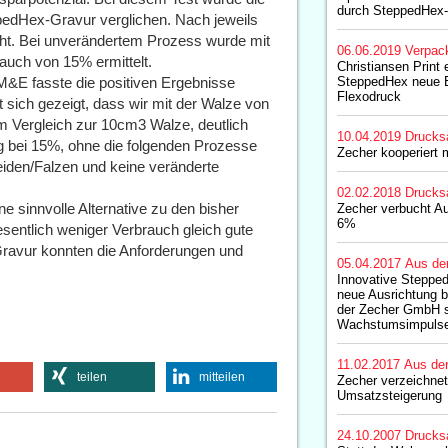
durch SteppedHex-
pedHex-Gravur verglichen. Nach jeweils
ht. Bei unverändertem Prozess wurde mit
06.06.2019
Verpac
auch von 15% ermittelt.
Christiansen Print e
M&E fasste die positiven Ergebnisse
SteppedHex neue E
Flexodruck
 sich gezeigt, dass wir mit der Walze von
m Vergleich zur 10cm3 Walze, deutlich
10.04.2019
Drucks
g bei 15%, ohne die folgenden Prozesse
Zecher kooperiert 
iden/Falzen und keine veränderte
02.02.2018
Drucks
ne sinnvolle Alternative zu den bisher
Zecher verbucht Au
6%
sentlich weniger Verbrauch gleich gute
Gravur konnten die Anforderungen und
05.04.2017
Aus de
Innovative Steppe
neue Ausrichtung b
der Zecher GmbH 
Wachstumsimpuls
11.02.2017
Aus de
teilen
mitteilen
Zecher verzeichne
Umsatzsteigerung
24.10.2007
Drucks