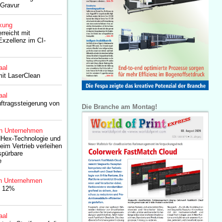
Gravur
kung
rreicht mit
xzellenz im CI-
aal
mit LaserClean
aal
ftragssteigerung von
Die Branche am Montag!
n Unternehmen
dHex-Technologie und
eim Vertrieb verleihen
spürbare
e
n Unternehmen
t 12%
aal