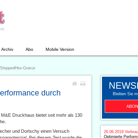
Archiv
Abo
Mobile Version
e SteppedHex-Gravur
NEWS
Performance durch
Bleiben Sie mi
ABON
M&E Druckhaus bietet seit mehr als 130
he.
cher und Dortschy einen Versuch
26.06.2019
Verbrau
Optimierte Perform
arpotenzial. Bei diesem Test wurde die