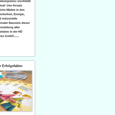
emkompetenz erschließt
Dual- Use-Ansatz
iche Märkte in den
icherheit, Energie,
 industrielle
raler Baustein dieser
ündelung aller
itäten in der HD
es GmbH.......
er Erfolgsfaktor