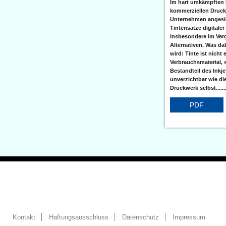
Im hart umkämpften 
kommerziellen Druc
Unternehmen angesic
Tintensätze digitaler
insbesondere im Verg
Alternativen. Was da
wird: Tinte ist nicht 
Verbrauchsmaterial, 
Bestandteil des Inkj
unverzichtbar wie di
Druckwerk selbst......
PDF
Kontakt
Haftungsausschluss
Datenschutz
Impressum