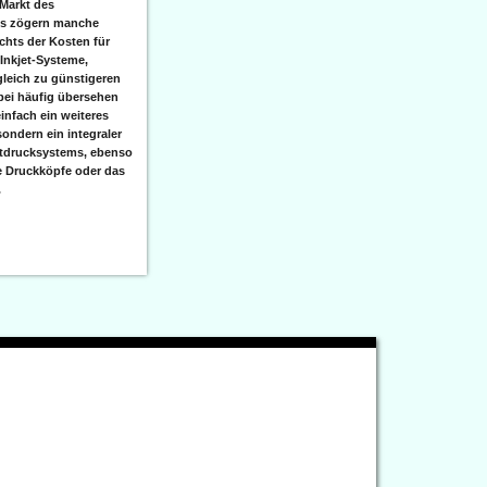
Markt des
ks zögern manche
hts der Kosten für
 Inkjet-Systeme,
leich zu günstigeren
bei häufig übersehen
einfach ein weiteres
sondern ein integraler
etdrucksystems, ebenso
e Druckköpfe oder das
.